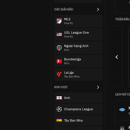
CÁC GIẢI ĐẤU
MLS
TRẬN ĐẤU 
Hoa Kỳ
USL League One
Hoa Kỳ
Ngoại hạng Anh
Anh
Bundesliga
Đức
LaLiga
Tây Ban Nha
KHU VỰC
LỊCH SỬ C
Anh
Champions League
Tây Ban Nha