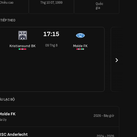
Chiều cao
Thg 10 07, 1999
Quốc
gia
TIẾP THEO
17:15
09 Thg 8
Kristiansund BK
Molde FK
ÂU LẠC BỘ
Molde FK
2026
-
Bây giờ
Na Uy
RSC Anderlecht
2024
-
2026