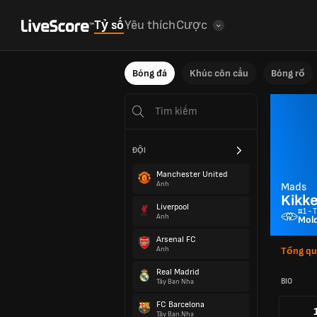
Tỷ số
Yêu thích
Cược
Bóng đá
Khúc côn cầu
Bóng rổ
ĐỘI
Manchester United
Anh
Mads
Kikk
Liverpool
#1 - 
Anh
Mol
Arsenal FC
Anh
Tổng q
Real Madrid
BIO
Tây Ban Nha
FC Barcelona
Tây Ban Nha