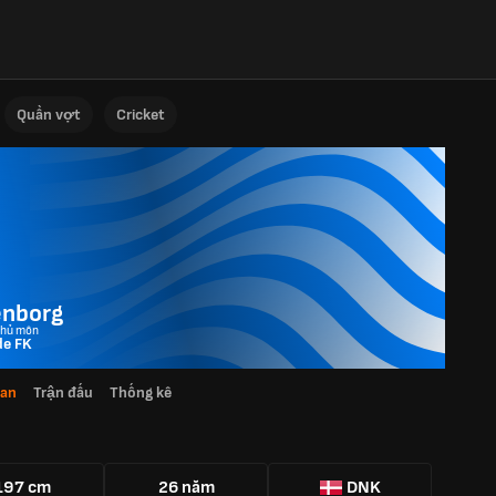
Quần vợt
Cricket
enborg
Thủ môn
de FK
uan
Trận đấu
Thống kê
197 cm
26 năm
DNK