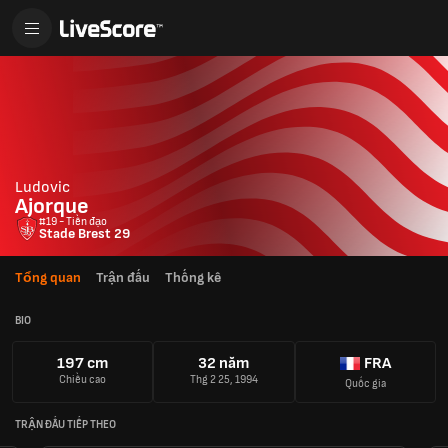
Ludovic
Ajorque
#19 - Tiền đạo
Stade Brest 29
Tổng quan
Trận đấu
Thống kê
BIO
197 cm
32 năm
FRA
Chiều cao
Thg 2 25, 1994
Quốc gia
TRẬN ĐẤU TIẾP THEO