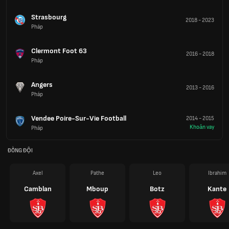
Strasbourg
2018
-
2023
Pháp
Clermont Foot 63
2016
-
2018
Pháp
Angers
2013
-
2016
Pháp
Vendee Poire-Sur-Vie Football
2014
-
2015
Khoản vay
Pháp
ĐỒNG ĐỘI
Axel
Pathe
Leo
Ibrahim
Camblan
Mboup
Botz
Kante