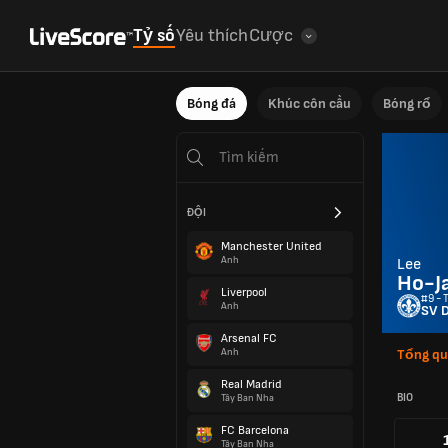
Tỷ số
Yêu thích
Cược
Bóng đá
Khúc côn cầu
Bóng rổ
ĐỘI
Manchester United
Anh
Lee
Ho-J
Liverpool
#9 - 
Anh
SV 
Arsenal FC
Anh
Tổng q
Real Madrid
BIO
Tây Ban Nha
FC Barcelona
Tây Ban Nha