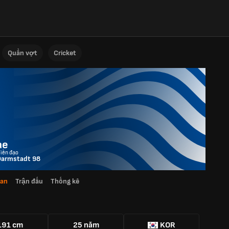
Quần vợt
Cricket
ae
Tiền đạo
Darmstadt 98
uan
Trận đấu
Thống kê
191 cm
25 năm
KOR