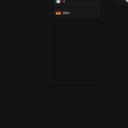
Ý
Đức