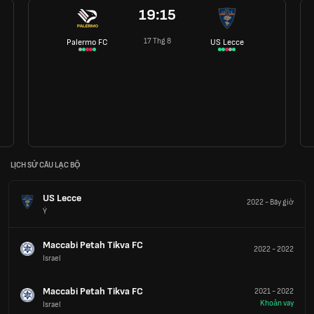
19:15
17 Thg 8
Palermo FC
US Lecce
LỊCH SỬ CÂU LẠC BỘ
US Lecce
2022
-
Bây giờ
Ý
Maccabi Petah Tikva FC
2022
-
2022
Israel
Maccabi Petah Tikva FC
2021
-
2022
Khoản vay
Israel