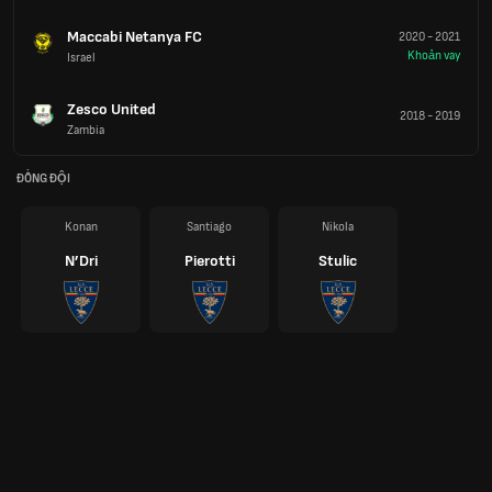
Maccabi Netanya FC
2020
-
2021
Khoản vay
Israel
Zesco United
2018
-
2019
Zambia
ĐỒNG ĐỘI
Konan
Santiago
Nikola
N’Dri
Pierotti
Stulic