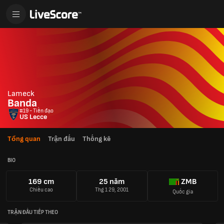
Lameck
Banda
#19 - Tiền đạo
US Lecce
Tổng quan
Trận đấu
Thống kê
BIO
169 cm
25 năm
ZMB
Chiều cao
Thg 1 29, 2001
Quốc gia
TRẬN ĐẤU TIẾP THEO