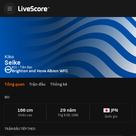
Kiko
Seike
#11 - Tiền đạo
Brighton and Hove Albion WFC
Tổng quan
Trận đấu
Thống kê
BIO
166 cm
29 năm
JPN
Chiều cao
Thg 8 08, 1996
Quốc gia
TRẬN ĐẤU TIẾP THEO