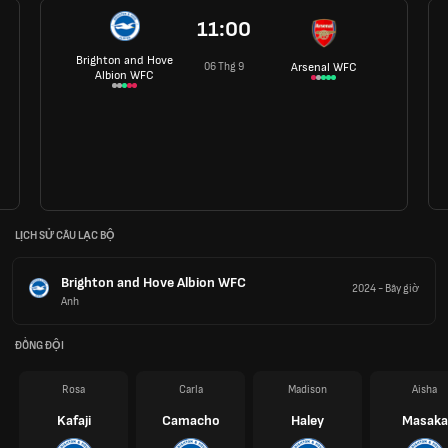
11:00
Brighton and Hove
06 Thg 9
Arsenal WFC
Albion WFC
LỊCH SỬ CÂU LẠC BỘ
Brighton and Hove Albion WFC
2024
-
Bây giờ
Anh
ĐỒNG ĐỘI
Rosa
Carla
Madison
Aisha
Kafaji
Camacho
Haley
Masaka