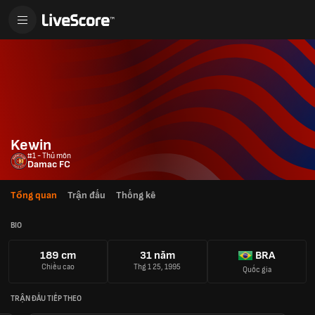
Kewin
#1 - Thủ môn
Damac FC
Tổng quan
Trận đấu
Thống kê
BIO
189 cm
31 năm
BRA
Chiều cao
Thg 1 25, 1995
Quốc gia
TRẬN ĐẤU TIẾP THEO