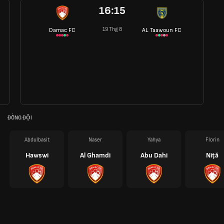
16:15
19 Thg 8
Damac FC
AL Taawoun FC
ĐỒNG ĐỘI
Abdulbasit
Naser
Yahya
Florin
Hawswi
Al Ghamdi
Abu Dahi
Niță