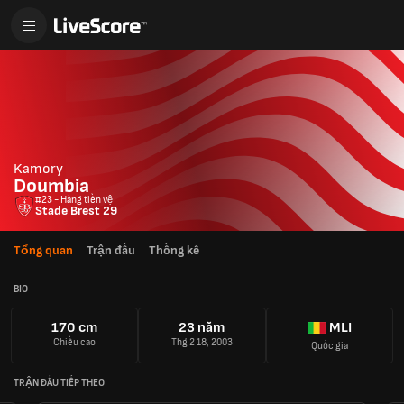
Kamory
Doumbia
#23 - Hàng tiền vệ
Stade Brest 29
Tổng quan
Trận đấu
Thống kê
BIO
170 cm
23 năm
MLI
Chiều cao
Thg 2 18, 2003
Quốc gia
TRẬN ĐẤU TIẾP THEO