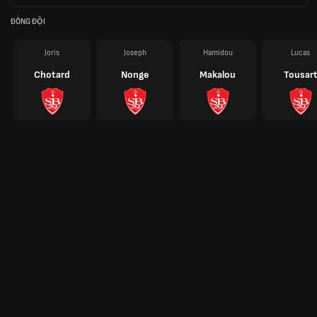
ĐỒNG ĐỘI
Joris
Joseph
Hamidou
Lucas
Chotard
Nonge
Makalou
Tousar