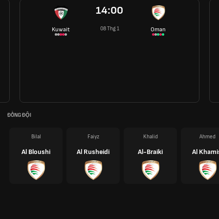
14:00
08 Thg 1
Kuwait
Oman
ĐỒNG ĐỘI
Bilal
Faiyz
Khalid
Ahmed
Al Bloushi
Al Rusheidi
Al-Braiki
Al Khami