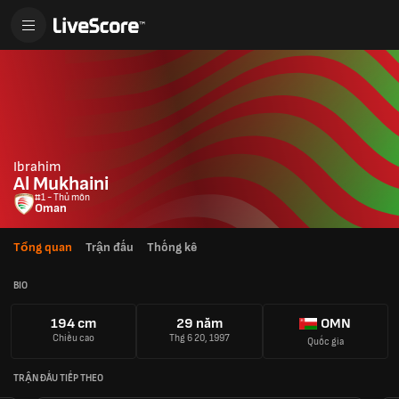
Ibrahim
Al Mukhaini
#1 - Thủ môn
Oman
Tổng quan
Trận đấu
Thống kê
BIO
194 cm
29 năm
OMN
Chiều cao
Thg 6 20, 1997
Quốc gia
TRẬN ĐẤU TIẾP THEO