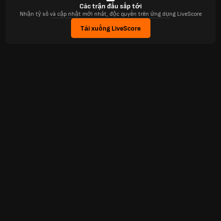
Các trận đấu sắp tới
Nhận tỷ số và cập nhật mới nhất, độc quyền trên ứng dụng LiveScore
Tải xuống LiveScore