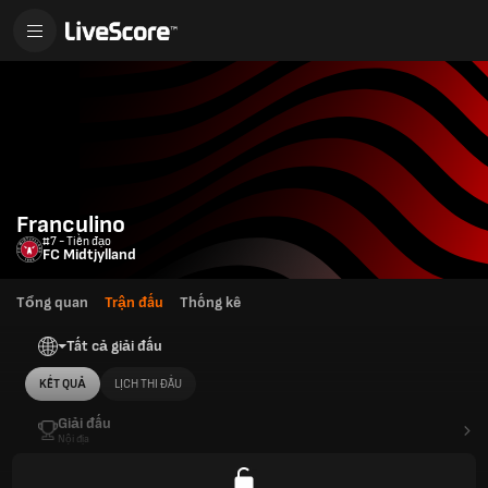
Franculino
#7 - Tiền đạo
FC Midtjylland
Tổng quan
Trận đấu
Thống kê
Tất cả giải đấu
KẾT QUẢ
LỊCH THI ĐẤU
Giải đấu
Nội địa