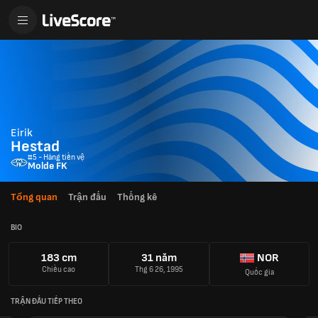
Eirik
Hestad
#5 - Hàng tiền vệ
Molde FK
Tổng quan
Trận đấu
Thống kê
BIO
183 cm
31 năm
NOR
Chiều cao
Thg 6 26, 1995
Quốc gia
TRẬN ĐẤU TIẾP THEO