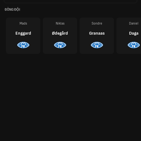
ĐỒNG ĐỘI
Mads
Niklas
Sondre
Daniel
Enggard
Ødegård
Granaas
Daga