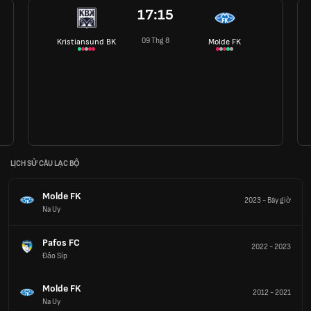
17:15
09 Thg 8
Kristiansund BK
Molde FK
LỊCH SỬ CÂU LẠC BỘ
Molde FK
2023
-
Bây giờ
Na Uy
Pafos FC
2022
-
2023
Đảo Síp
Molde FK
2012
-
2021
Na Uy