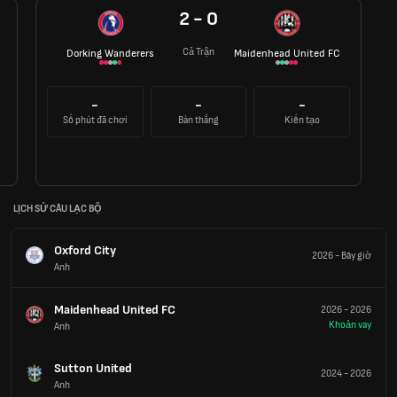
2 - 0
Cả Trận
Dorking Wanderers
Maidenhead United FC
-
-
-
Số phút đã chơi
Bàn thắng
Kiến tạo
LỊCH SỬ CÂU LẠC BỘ
Oxford City
2026
-
Bây giờ
Anh
Maidenhead United FC
2026
-
2026
Khoản vay
Anh
Sutton United
2024
-
2026
Anh