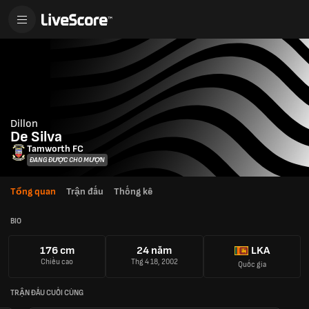
Dillon
De Silva
Tamworth FC
ĐANG ĐƯỢC CHO MƯỢN
Tổng quan
Trận đấu
Thống kê
BIO
176 cm
24 năm
LKA
Chiều cao
Thg 4 18, 2002
Quốc gia
TRẬN ĐẤU CUỐI CÙNG