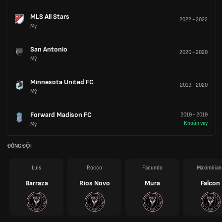
MLS All Stars
2022
-
2022
Mỹ
San Antonio
2020
-
2020
Mỹ
Minnesota United FC
2019
-
2020
Mỹ
Forward Madison FC
2019
-
2019
Khoản vay
Mỹ
ĐỒNG ĐỘI
Luis
Rocco
Facundo
Maximilian
Barraza
Rios Novo
Mura
Falcon