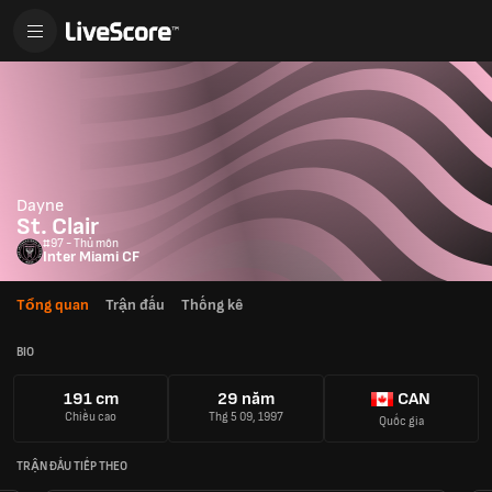
Dayne
St. Clair
#97 - Thủ môn
Inter Miami CF
Tổng quan
Trận đấu
Thống kê
BIO
191 cm
29 năm
CAN
Chiều cao
Thg 5 09, 1997
Quốc gia
TRẬN ĐẤU TIẾP THEO