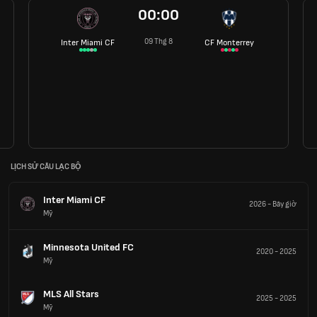
00:00
09 Thg 8
Inter Miami CF
CF Monterrey
LỊCH SỬ CÂU LẠC BỘ
Inter Miami CF
2026
-
Bây giờ
Mỹ
Minnesota United FC
2020
-
2025
Mỹ
MLS All Stars
2025
-
2025
Mỹ