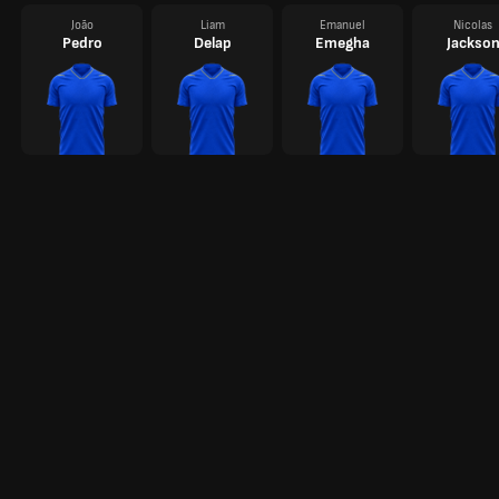
João
Liam
Emanuel
Nicolas
Pedro
Delap
Emegha
Jackso