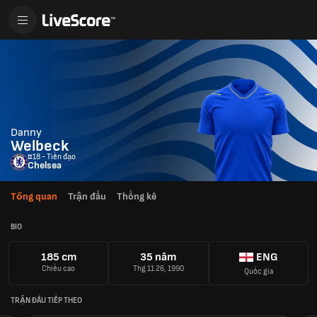
Danny
Welbeck
#18 - Tiền đạo
Chelsea
Tổng quan
Trận đấu
Thống kê
BIO
185 cm
35 năm
ENG
Chiều cao
Thg 11 26, 1990
Quốc gia
TRẬN ĐẤU TIẾP THEO