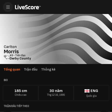
Carlton
Morris
#9 - Tiền đạo
Derby County
Tổng quan
Trận đấu
Thống kê
BIO
185 cm
30 năm
ENG
Chiều cao
Thg 12 16, 1995
Quốc gia
TRẬN ĐẤU TIẾP THEO