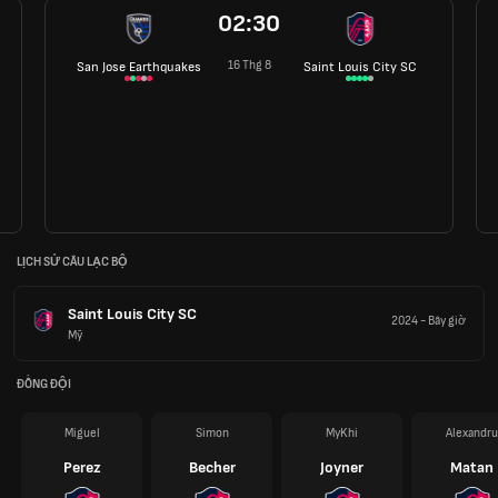
02:30
16 Thg 8
San Jose Earthquakes
Saint Louis City SC
LỊCH SỬ CÂU LẠC BỘ
Saint Louis City SC
2024
-
Bây giờ
Mỹ
ĐỒNG ĐỘI
Miguel
Simon
MyKhi
Alexandru
Perez
Becher
Joyner
Matan