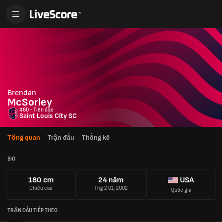
Brendan
McSorley
#80 - Tiền đạo
Saint Louis City SC
Tổng quan
Trận đấu
Thống kê
BIO
180 cm
24 năm
USA
Chiều cao
Thg 2 01, 2002
Quốc gia
TRẬN ĐẤU TIẾP THEO