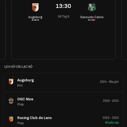
13:30
08 Thg 8
Augsburg
Sassuolo Calcio
LỊCH SỬ CÂU LẠC BỘ
Augsburg
2024
-
Bây giờ
Đức
OGC Nice
2019
-
2024
Pháp
Racing Club de Lens
2022
-
2023
Khoản vay
Pháp