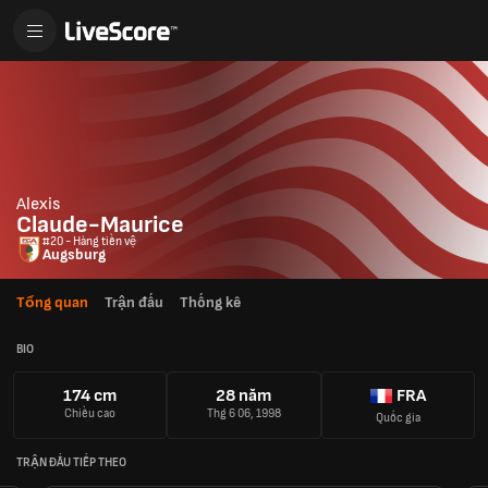
Alexis
Claude-Maurice
#20 - Hàng tiền vệ
Augsburg
Tổng quan
Trận đấu
Thống kê
BIO
174 cm
28 năm
FRA
Chiều cao
Thg 6 06, 1998
Quốc gia
TRẬN ĐẤU TIẾP THEO