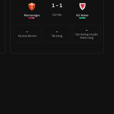
1 - 1
Cả Trận
Montenegro
Xứ Wales
-
-
-
Các đường chuyền
Số phút đã chơi
Tắc bóng
thành công