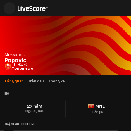
Aleksandra
Popovic
#3 - Hậu vệ
Montenegro
Tổng quan
Trận đấu
Thống kê
BIO
27 năm
MNE
Thg 5 03, 1999
Quốc gia
TRẬN ĐẤU CUỐI CÙNG