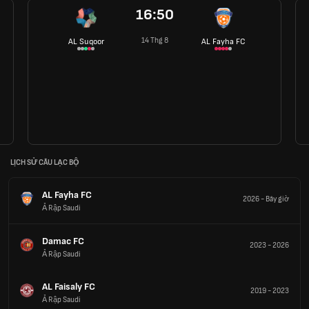
16:50
14 Thg 8
AL Suqoor
AL Fayha FC
LỊCH SỬ CÂU LẠC BỘ
AL Fayha FC
2026
-
Bây giờ
Ả Rập Saudi
Damac FC
2023
-
2026
Ả Rập Saudi
AL Faisaly FC
2019
-
2023
Ả Rập Saudi