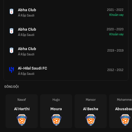
Abha Club
2021
-
2022
Khoản vay
Ả Rập Saudi
Abha Club
2020
-
2020
Khoản vay
Ả Rập Saudi
Abha Club
2019
-
2019
Ả Rập Saudi
Al-Hilal Saudi FC
2012
-
2012
Ả Rập Saudi
ĐỒNG ĐỘI
Nawaf
Hugo
Mansor
Mohamme
Al Harthi
Moura
Al Beshe
Abusaba