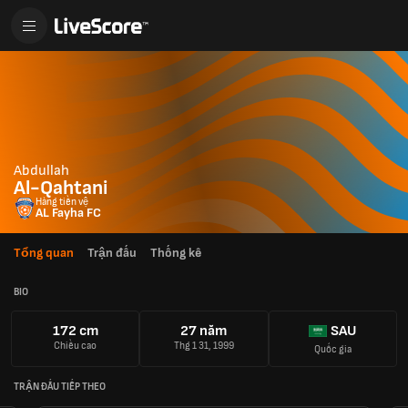
Abdullah
Al-Qahtani
Hàng tiền vệ
AL Fayha FC
Tổng quan
Trận đấu
Thống kê
BIO
172 cm
27 năm
SAU
Chiều cao
Thg 1 31, 1999
Quốc gia
TRẬN ĐẤU TIẾP THEO