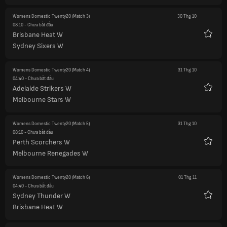
Womens Domestic Twenty20
(Match 3)
30 Thg 10
08:10
- Chưa bắt đầu
Brisbane Heat W
Yêu
Sydney Sixers W
thích
Womens Domestic Twenty20
(Match 4)
31 Thg 10
04:40
- Chưa bắt đầu
Adelaide Strikers W
Yêu
Melbourne Stars W
thích
Womens Domestic Twenty20
(Match 5)
31 Thg 10
08:10
- Chưa bắt đầu
Perth Scorchers W
Yêu
Melbourne Renegades W
thích
Womens Domestic Twenty20
(Match 6)
01 Thg 11
04:40
- Chưa bắt đầu
Sydney Thunder W
Yêu
Brisbane Heat W
thích