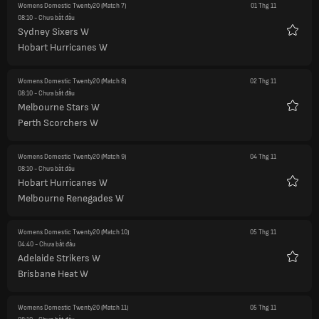
Womens Domestic Twenty20
(Match 7)
01 Thg 11
08:10
- Chưa bắt đầu
Sydney Sixers W
Yêu
Hobart Hurricanes W
thích
Womens Domestic Twenty20
(Match 8)
02 Thg 11
08:10
- Chưa bắt đầu
Melbourne Stars W
Yêu
Perth Scorchers W
thích
Womens Domestic Twenty20
(Match 9)
04 Thg 11
08:10
- Chưa bắt đầu
Hobart Hurricanes W
Yêu
Melbourne Renegades W
thích
Womens Domestic Twenty20
(Match 10)
05 Thg 11
04:40
- Chưa bắt đầu
Adelaide Strikers W
Yêu
Brisbane Heat W
thích
Womens Domestic Twenty20
(Match 11)
05 Thg 11