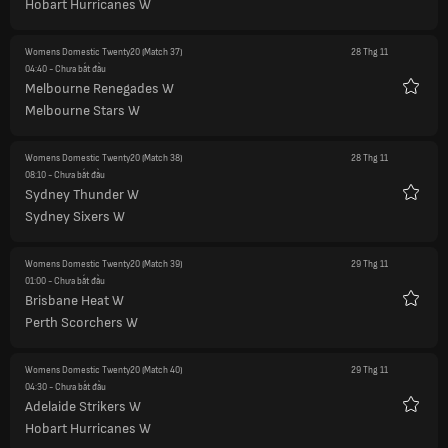
Hobart Hurricanes W
thích
Womens Domestic Twenty20
(Match 37)
28 Thg 11
04:40
- Chưa bắt đầu
Melbourne Renegades W
Yêu
Melbourne Stars W
thích
Womens Domestic Twenty20
(Match 38)
28 Thg 11
08:10
- Chưa bắt đầu
Sydney Thunder W
Yêu
Sydney Sixers W
thích
Womens Domestic Twenty20
(Match 39)
29 Thg 11
01:00
- Chưa bắt đầu
Brisbane Heat W
Yêu
Perth Scorchers W
thích
Womens Domestic Twenty20
(Match 40)
29 Thg 11
04:30
- Chưa bắt đầu
Adelaide Strikers W
Yêu
Hobart Hurricanes W
thích