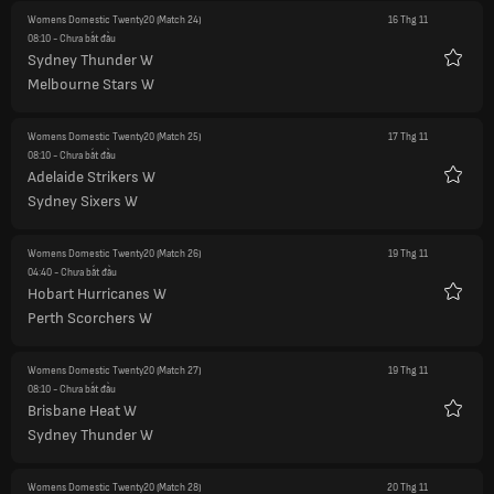
Womens Domestic Twenty20
(Match 24)
16 Thg 11
08:10
- Chưa bắt đầu
Sydney Thunder W
Yêu
Melbourne Stars W
thích
Womens Domestic Twenty20
(Match 25)
17 Thg 11
08:10
- Chưa bắt đầu
Adelaide Strikers W
Yêu
Sydney Sixers W
thích
Womens Domestic Twenty20
(Match 26)
19 Thg 11
04:40
- Chưa bắt đầu
Hobart Hurricanes W
Yêu
Perth Scorchers W
thích
Womens Domestic Twenty20
(Match 27)
19 Thg 11
08:10
- Chưa bắt đầu
Brisbane Heat W
Yêu
Sydney Thunder W
thích
Womens Domestic Twenty20
(Match 28)
20 Thg 11