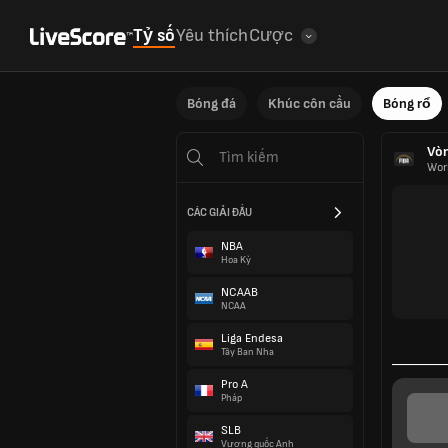
Tỷ số
Yêu thích
Cược
Bóng đá
Khúc côn cầu
Bóng rổ
Vòn
Worl
CÁC GIẢI ĐẤU
NBA
Hoa Kỳ
NCAAB
NCAA
Liga Endesa
Tây Ban Nha
Pro A
Pháp
SLB
Vương quốc Anh