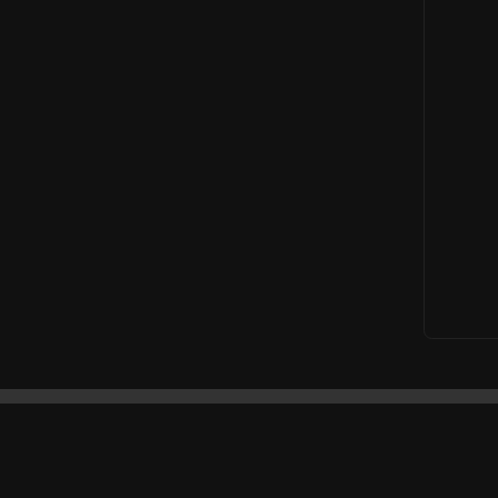
Giới thiệu
Skor Secara Langsung Italy lawan Puerto Rico