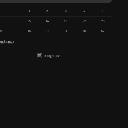
1
2
3
4
T
25
14
12
22
73
co
15
21
11
10
57
 TRẬN ĐẤU
3 Thg 9 2023