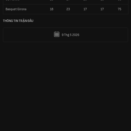
9 Thg 5 2026