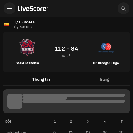
Liga Endesa
Tây Ban Nha
112 - 84
Cả Trận
Saski Baskonia
CB Breogan Lugo
Thông tin
Bảng
ĐỘI
1
2
3
4
T
Saski Baskonia
27
25
28
32
112