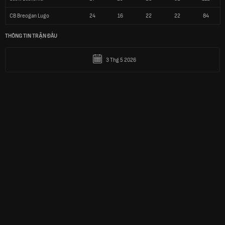
CB Breogan Lugo
24
16
22
22
84
THÔNG TIN TRẬN ĐẤU
3 Thg 5 2026