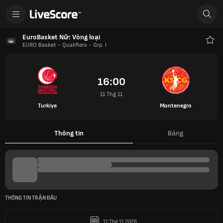
EuroBasket Nữ: Vòng loại
EURO Basket - Qualifiers - Grp. I
Yêu
thíc
16:00
11 Thg 11
Turkiye
Montenegro
Thông tin
Bảng
THÔNG TIN TRẬN ĐẤU
11 Thg 11 2026