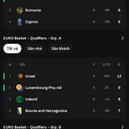
Romania
8
3
6
-98
Cyprus
6
4
6
-156
EURO Basket - Qualifiers - Grp. A
Tất cả
Sân nhà
Sân khách
#
Đội
P
CLTS
Đ
Israel
12
1
6
109
Luxembourg Phụ nữ
9
2
6
20
Ireland
8
3
6
-41
Bosnia and Herzegovina
7
4
6
-88
EURO Basket - Qualifiers - Grp. B