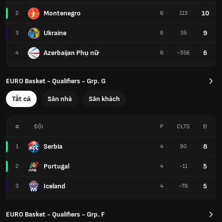
Montenegro
10
2
6
113
Ukraine
9
3
6
35
Azerbaijan Phụ nữ
6
4
6
-356
EURO Basket - Qualifiers - Grp. G
Tất cả
Sân nhà
Sân khách
#
Đội
P
CLTS
Đ
Serbia
8
1
4
90
Portugal
5
2
4
-11
Iceland
5
3
4
-79
EURO Basket - Qualifiers - Grp. F