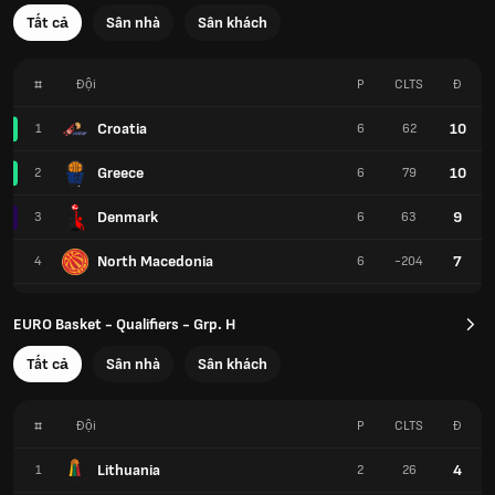
Tất cả
Sân nhà
Sân khách
#
Đội
P
CLTS
Đ
Croatia
10
1
6
62
Greece
10
2
6
79
Denmark
9
3
6
63
North Macedonia
7
4
6
-204
EURO Basket - Qualifiers - Grp. H
Tất cả
Sân nhà
Sân khách
#
Đội
P
CLTS
Đ
Lithuania
4
1
2
26