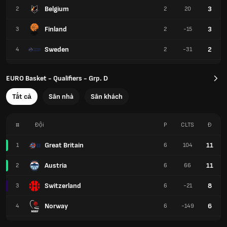
Belgium
3
2
2
20
Finland
3
3
2
-15
Sweden
2
4
2
-31
EURO Basket - Qualifiers - Grp. D
Tất cả
Sân nhà
Sân khách
#
Đội
P
CLTS
Đ
Great Britain
11
1
6
104
Austria
11
2
6
66
Switzerland
8
3
6
-21
Norway
6
4
6
-149