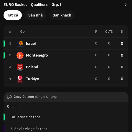
EURO Basket - Qualifiers - Grp. I
Tất cả
Sân nhà
Sân khách
#
Đội
P
CLTS
Đ
Israel
0
1
0
0
Montenegro
0
2
0
0
Poland
0
3
0
0
Turkiye
0
4
0
0
Xoay để xem bảng mở rộng
Chính
Giai đoạn tiếp theo
Suất vào vòng tiếp theo