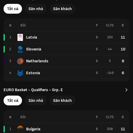
Tất cả
Sân nhà
Sân khách
#
Đội
P
CLTS
Đ
Latvia
11
1
6
100
Slovenia
10
2
6
44
Netherlands
9
3
6
5
Estonia
6
4
6
-149
EURO Basket - Qualifiers - Grp. E
Tất cả
Sân nhà
Sân khách
#
Đội
P
CLTS
Đ
Bulgaria
11
1
6
208