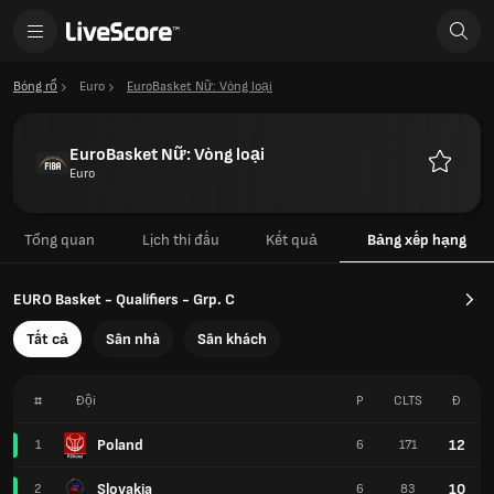
Bóng rổ
Euro
EuroBasket Nữ: Vòng loại
EuroBasket Nữ: Vòng loại
Euro
Yêu
thích
Tổng quan
Lịch thi đấu
Kết quả
Bảng xếp hạng
EURO Basket - Qualifiers - Grp. C
Tất cả
Sân nhà
Sân khách
#
Đội
P
CLTS
Đ
Poland
12
1
6
171
Slovakia
10
2
6
83