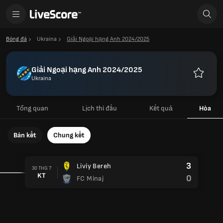
Bóng đá
Ukraina
Giải Ngoại hạng Anh 2024/2025
Giải Ngoại hạng Anh 2024/2025
Ukraina
Yêu
thích
Tổng quan
Lịch thi đấu
Kết quả
Hòa
Bán kết
Chung kết
3
Liviy Bereh
30 THG 7
KT
0
FC Minaj