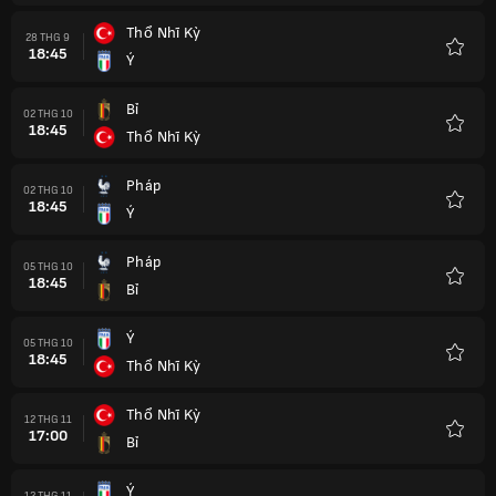
thích
Thổ Nhĩ Kỳ
28 THG 9
18:45
Ý
Yêu
thích
Bỉ
02 THG 10
18:45
Thổ Nhĩ Kỳ
Yêu
thích
Pháp
02 THG 10
18:45
Ý
Yêu
thích
Pháp
05 THG 10
18:45
Bỉ
Yêu
thích
Ý
05 THG 10
18:45
Thổ Nhĩ Kỳ
Yêu
thích
Thổ Nhĩ Kỳ
12 THG 11
17:00
Bỉ
Yêu
thích
Ý
12 THG 11