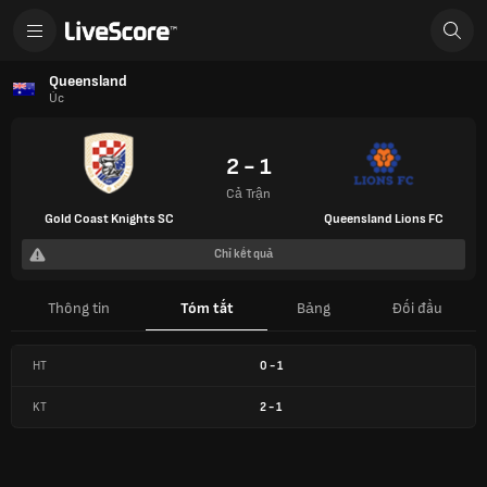
Queensland
Úc
2 - 1
Cả Trận
Gold Coast Knights SC
Queensland Lions FC
Chỉ kết quả
Thông tin
Tóm tắt
Bảng
Đối đầu
HT
0
-
1
KT
2
-
1