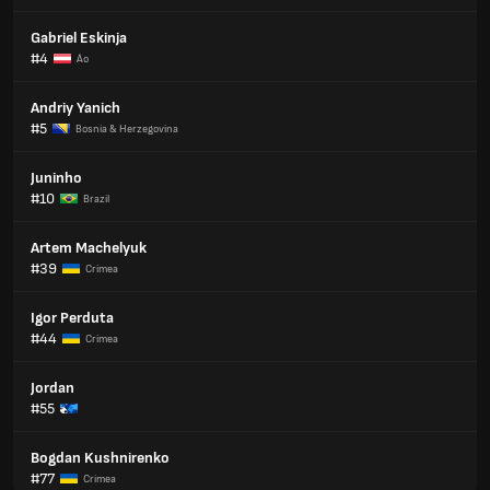
Gabriel Eskinja
#4
Áo
Andriy Yanich
#5
Bosnia & Herzegovina
Juninho
#10
Brazil
Artem Machelyuk
#39
Crimea
Igor Perduta
#44
Crimea
Jordan
#55
Bogdan Kushnirenko
#77
Crimea