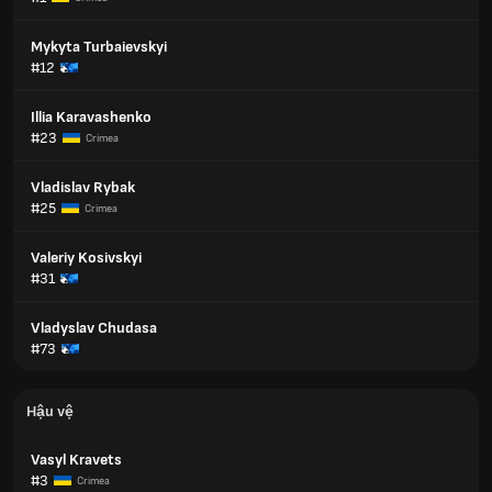
Mykyta Turbaievskyi
#12
Illia Karavashenko
#23
Crimea
Vladislav Rybak
#25
Crimea
Valeriy Kosivskyi
#31
Vladyslav Chudasa
#73
Hậu vệ
Vasyl Kravets
#3
Crimea