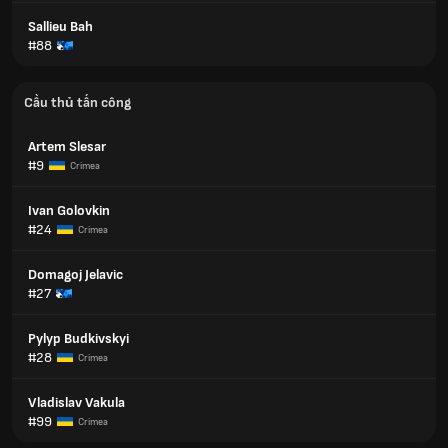
Sallieu Bah
#88
Cầu thủ tấn công
Artem Slesar
#9
Crimea
Ivan Golovkіn
#24
Crimea
Domagoj Jelavic
#27
Pylyp Budkivskyi
#28
Crimea
Vladislav Vakula
#99
Crimea