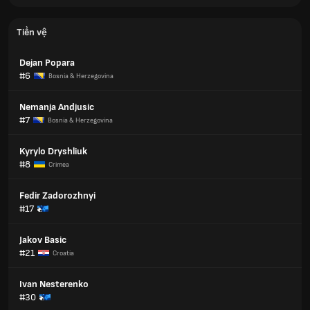
Tiền vệ
Dejan Popara
#6
Bosnia & Herzegovina
Nemanja Andjusic
#7
Bosnia & Herzegovina
Kyrylo Dryshliuk
#8
Crimea
Fedir Zadorozhnyi
#17
Jakov Basic
#21
Croatia
Ivan Nesterenko
#30