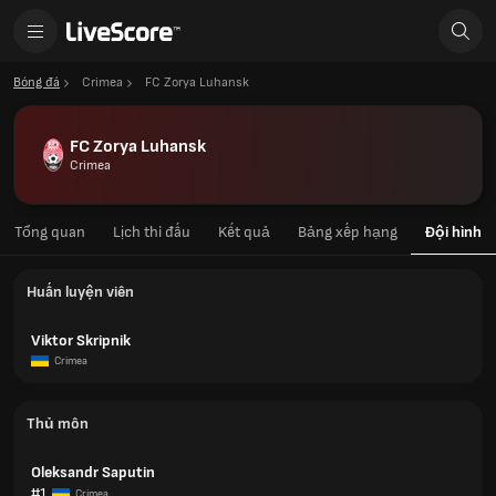
Bóng đá
Crimea
FC Zorya Luhansk
FC Zorya Luhansk
Crimea
Tổng quan
Lịch thi đấu
Kết quả
Bảng xếp hạng
Đội hình
Huấn luyện viên
Viktor Skripnik
Crimea
Thủ môn
Oleksandr Saputin
#1
Crimea