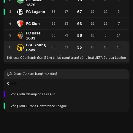
1879
FC Lugano
67
3
38
17
19
10
9
5
FC Sion
63
4
38
23
16
15
7
6
FC Basel
56
5
38
-3
16
8
14
5
1893
BSC Young
55
6
38
11
15
10
13
8
Boys
Kết quả Cúp [hành động] 1 vị trí bổ sung trong vòng loại UEFA Europa League
Xoay để xem bảng mở rộng
Chính
Vòng loại Champions League
Vòng loại Europa Conference League