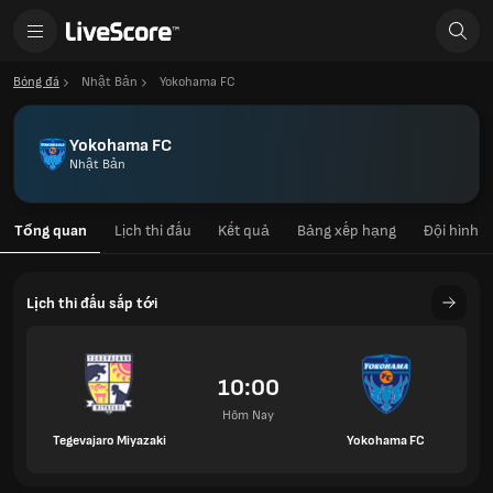
Bóng đá
Nhật Bản
Yokohama FC
Yokohama FC
Nhật Bản
Tổng quan
Lịch thi đấu
Kết quả
Bảng xếp hạng
Đội hình
Lịch thi đấu sắp tới
10:00
Hôm Nay
Tegevajaro Miyazaki
Yokohama FC