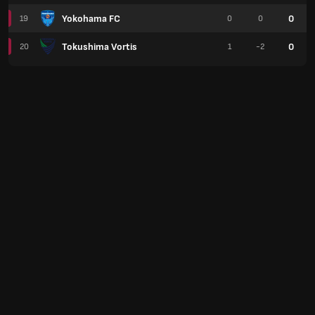
Yokohama FC
0
19
0
0
Tokushima Vortis
0
20
1
-2