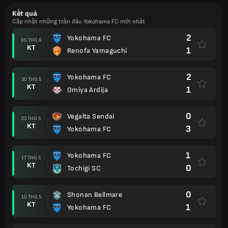
Kết quả
Cập nhật những trận đấu Yokohama FC mới nhất
2
Yokohama FC
06 THG 6
KT
1
Renofa Yamaguchi
2
Yokohama FC
30 THG 5
KT
1
Omiya Ardija
0
Vegalta Sendai
23 THG 5
KT
3
Yokohama FC
1
Yokohama FC
17 THG 5
KT
0
Tochigi SC
0
Shonan Bellmare
10 THG 5
KT
1
Yokohama FC