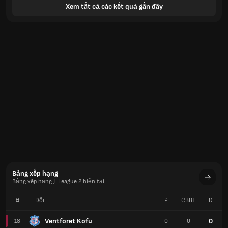
Xem tất cả các kết quả gần đây
Bảng xếp hạng
Bảng xếp hạng J. League 2 hiện tại
#
Đội
P
CBBT
Đ
Ventforet Kofu
0
18
0
0