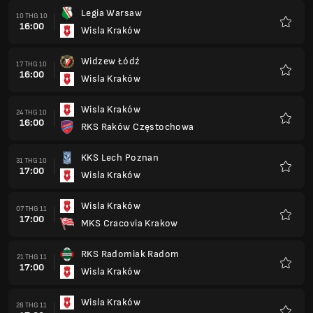
Legia Warsaw
10 THG 10
16:00
Wisla Kraków
Yêu
thích
Widzew Łódź
17 THG 10
16:00
Wisla Kraków
Yêu
thích
Wisla Kraków
24 THG 10
16:00
RKS Raków Częstochowa
Yêu
thích
KKS Lech Poznan
31 THG 10
17:00
Wisla Kraków
Yêu
thích
Wisla Kraków
07 THG 11
17:00
MKS Cracovia Krakow
Yêu
thích
RKS Radomiak Radom
21 THG 11
17:00
Wisla Kraków
Yêu
thích
Wisla Kraków
28 THG 11