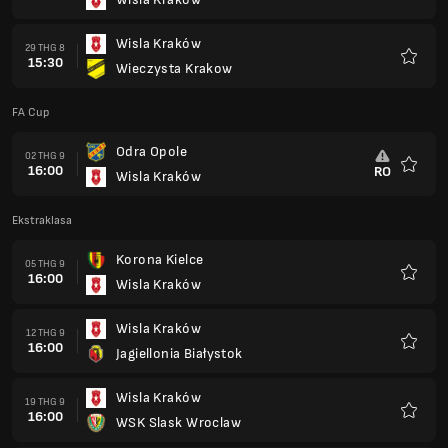
Yêu
thích
Wisla Kraków
29 THG 8
15:30
Wieczysta Krakow
Yêu
thích
FA Cup
Odra Opole
02 THG 9
16:00
RO
Wisla Kraków
Yêu
thích
Ekstraklasa
Korona Kielce
05 THG 9
16:00
Wisla Kraków
Yêu
thích
Wisla Kraków
12 THG 9
16:00
Jagiellonia Białystok
Yêu
thích
Wisla Kraków
19 THG 9
16:00
WSK Slask Wroclaw
Yêu
thích