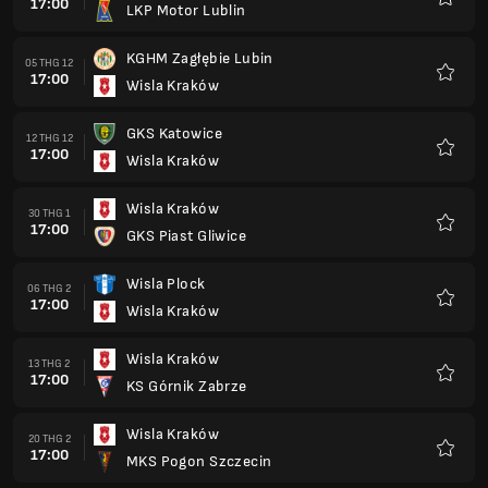
17:00
LKP Motor Lublin
Yêu
thích
KGHM Zagłębie Lubin
05 THG 12
17:00
Wisla Kraków
Yêu
thích
GKS Katowice
12 THG 12
17:00
Wisla Kraków
Yêu
thích
Wisla Kraków
30 THG 1
17:00
GKS Piast Gliwice
Yêu
thích
Wisla Plock
06 THG 2
17:00
Wisla Kraków
Yêu
thích
Wisla Kraków
13 THG 2
17:00
KS Górnik Zabrze
Yêu
thích
Wisla Kraków
20 THG 2
17:00
MKS Pogon Szczecin
Yêu
thích