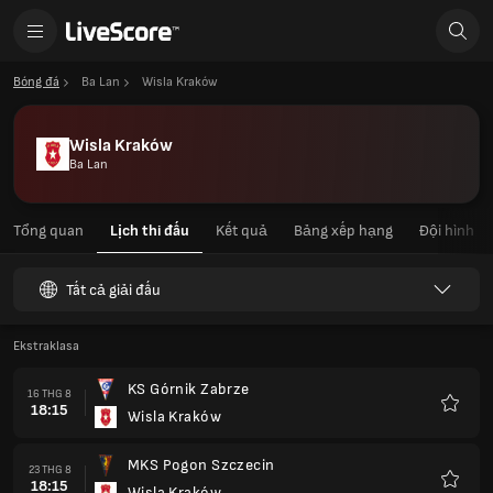
Bóng đá
Ba Lan
Wisla Kraków
Wisla Kraków
Ba Lan
Tổng quan
Lịch thi đấu
Kết quả
Bảng xếp hạng
Đội hình
Tất cả giải đấu
Ekstraklasa
KS Górnik Zabrze
16 THG 8
18:15
Wisla Kraków
Yêu
thích
MKS Pogon Szczecin
23 THG 8
18:15
Wisla Kraków