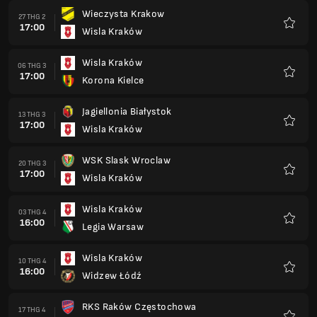
Wieczysta Krakow
27 THG 2
17:00
Wisla Kraków
Yêu
thích
Wisla Kraków
06 THG 3
17:00
Korona Kielce
Yêu
thích
Jagiellonia Białystok
13 THG 3
17:00
Wisla Kraków
Yêu
thích
WSK Slask Wroclaw
20 THG 3
17:00
Wisla Kraków
Yêu
thích
Wisla Kraków
03 THG 4
16:00
Legia Warsaw
Yêu
thích
Wisla Kraków
10 THG 4
16:00
Widzew Łódź
Yêu
thích
RKS Raków Częstochowa
17 THG 4