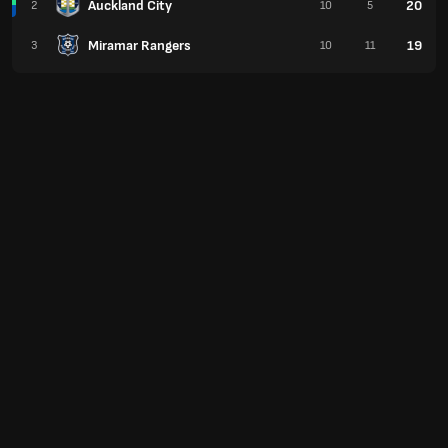
Auckland City
20
2
10
5
Miramar Rangers
19
3
10
11