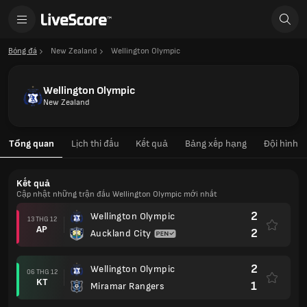
Bóng đá
New Zealand
Wellington Olympic
Wellington Olympic
New Zealand
Tổng quan
Lịch thi đấu
Kết quả
Bảng xếp hạng
Đội hình
Kết quả
Cập nhật những trận đấu Wellington Olympic mới nhất
2
Wellington Olympic
13 THG 12
AP
2
Auckland City
2
Wellington Olympic
06 THG 12
KT
1
Miramar Rangers