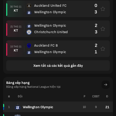
0
Auckland United FC
30 THG 11
KT
3
Wellington Olympic
2
Wellington Olympic
21 THG 11
KT
3
Christchurch United
2
Auckland FC B
15 THG 11
KT
1
Wellington Olympic
Xem tất cả các kết quả gần đây
Bảng xếp hạng
Bảng xếp hạng National League hiện tại
#
Đội
P
CBBT
Đ
Wellington Olympic
21
1
10
9