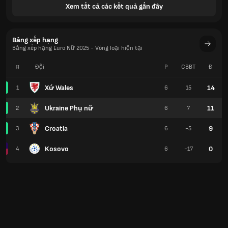
Xem tất cả các kết quả gần đây
Bảng xếp hạng
Bảng xếp hạng Euro Nữ 2025 - Vòng loại hiện tại
#
Đội
P
CBBT
Đ
Xứ Wales
14
1
6
15
Ukraine Phụ nữ
11
2
6
7
Croatia
9
3
6
-5
Kosovo
0
4
6
-17