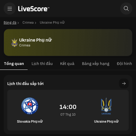
Bóng đá
Crimea
Ukraine Phụ nữ
Ukraine Phụ nữ
Crimea
Tổng quan
Lịch thi đấu
Kết quả
Bảng xếp hạng
Đội hình
Lịch thi đấu sắp tới
14:00
07 Thg 10
Slovakia Phụ nữ
Ukraine Phụ nữ