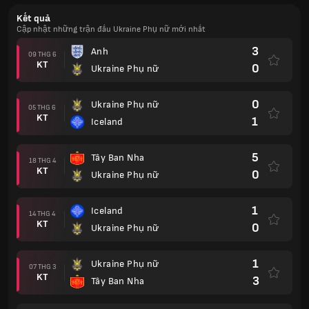
Kết quả
Cập nhật những trận đấu Ukraine Phụ nữ mới nhất
3
Anh
09 THG 6
KT
0
Ukraine Phụ nữ
0
Ukraine Phụ nữ
05 THG 6
KT
1
Iceland
5
Tây Ban Nha
18 THG 4
KT
0
Ukraine Phụ nữ
1
Iceland
14 THG 4
KT
0
Ukraine Phụ nữ
1
Ukraine Phụ nữ
07 THG 3
KT
3
Tây Ban Nha