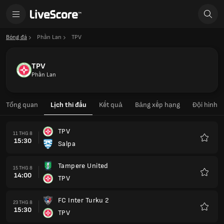
Bóng đá
Phần Lan
TPV
TPV
Phần Lan
Tổng quan
Lịch thi đấu
Kết quả
Bảng xếp hạng
Đội hình
TPV
11 THG 8
15:30
Salpa
Yêu
thích
Tampere United
15 THG 8
14:00
TPV
Yêu
thích
FC Inter Turku 2
23 THG 8
15:30
TPV
Yêu
thích