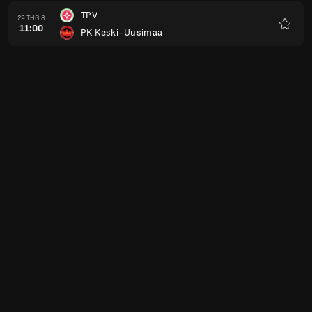
TPV
29 THG 8
11:00
PK Keski-Uusimaa
Yêu
thích