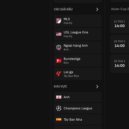
Asian Cup 
CÁC GIẢI ĐẤU
MLS
11 THG 1
Hoa Kỳ
14:00
USL League One
Hoa Kỳ
16 THG 1
14:00
Ngoại hạng Anh
Anh
Bundesliga
20 THG 1
Đức
14:00
LaLiga
Tây Ban Nha
KHU VỰC
Anh
Champions League
Tây Ban Nha