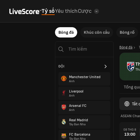
Tỷ số
Yêu thích
Cược
Bóng đá
Khúc côn cầu
Bóng rổ
Bóng đá
Th
ĐỘI
Th
Manchester United
Anh
Tổng qu
Liverpool
Anh
Tất 
Arsenal FC
Anh
ASEAN Cham
Real Madrid
Tây Ban Nha
08 THG 8
13:00
FC Barcelona
Tây Ban Nha