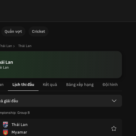
Quần vợt
Cricket
Thái Lan
Thái Lan
ái Lan
ái Lan
an
Lịch thi đấu
Kết quả
Bảng xếp hạng
Đội hình
cả giải đấu
pionship: Group B
Thái Lan
Myamar
Yêu