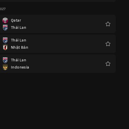
thích
2027
Qatar
Thái Lan
Yêu
thích
Thái Lan
Nhật Bản
Yêu
thích
Thái Lan
Indonesia
Yêu
thích