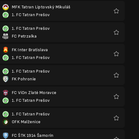
MFK Tatran Liptovský Mikuláš
1. FC Tatran Prešov
Yêu
thích
1. FC Tatran Prešov
FC Petrzalka
Yêu
thích
FK Inter Bratislava
1. FC Tatran Prešov
Yêu
thích
1. FC Tatran Prešov
FK Pohronie
Yêu
thích
FC ViOn Zlaté Moravce
1. FC Tatran Prešov
Yêu
thích
1. FC Tatran Prešov
OFK Malženice
Yêu
thích
FC ŠTK 1914 Šamorín