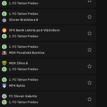
1. FC Tatran Prešov
Yêu
thích
1. FC Tatran Prešov
Slovan Bratislava B
Yêu
thích
OFK Baník Lehota pod Vtáčnikom
1. FC Tatran Prešov
Yêu
thích
1. FC Tatran Prešov
MSK Považská Bystrica
Yêu
thích
MSK Zilina B
1. FC Tatran Prešov
Yêu
thích
1. FC Tatran Prešov
MFK Bytča
Yêu
thích
FC Slovan Galanta
1. FC Tatran Prešov
Yêu
thích