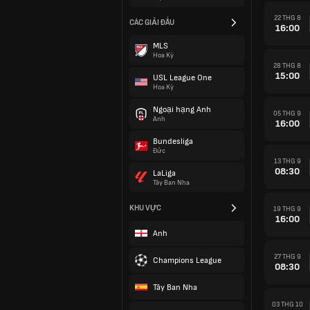
22 THG 8
CÁC GIẢI ĐẤU
16:00
MLS
Hoa Kỳ
28 THG 8
15:00
USL League One
Hoa Kỳ
Ngoại hạng Anh
05 THG 9
Anh
16:00
Bundesliga
Đức
13 THG 9
08:30
LaLiga
Tây Ban Nha
KHU VỰC
19 THG 9
16:00
Anh
27 THG 9
Champions League
08:30
Tây Ban Nha
03 THG 10