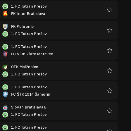
1. FC Tatran Prešov
FK Inter Bratislava
Yêu
thích
FK Pohronie
1. FC Tatran Prešov
Yêu
thích
1. FC Tatran Prešov
FC ViOn Zlaté Moravce
Yêu
thích
OFK Malženice
1. FC Tatran Prešov
Yêu
thích
1. FC Tatran Prešov
FC ŠTK 1914 Šamorín
Yêu
thích
Slovan Bratislava B
1. FC Tatran Prešov
Yêu
thích
1. FC Tatran Prešov