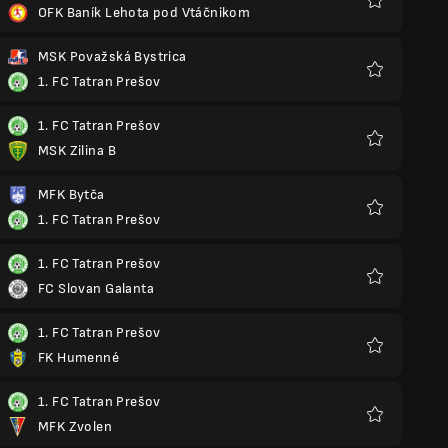
OFK Baník Lehota pod Vtáčnikom
Yêu
thích
MSK Považská Bystrica
1. FC Tatran Prešov
Yêu
thích
1. FC Tatran Prešov
MSK Zilina B
Yêu
thích
MFK Bytča
1. FC Tatran Prešov
Yêu
thích
1. FC Tatran Prešov
FC Slovan Galanta
Yêu
thích
1. FC Tatran Prešov
FK Humenné
Yêu
thích
1. FC Tatran Prešov
MFK Zvolen
Yêu
thích