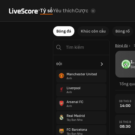
Tỷ số
Yêu thích
Cược
Bóng đá
Khúc côn cầu
Bóng rổ
Bóng đá
1.
ĐỘI
Sl
Manchester United
Anh
Tổng qu
Liverpool
Anh
08 THG 8
Arsenal FC
14:00
Anh
Real Madrid
Tây Ban Nha
16 THG 8
08:30
FC Barcelona
Tây Ban Nha