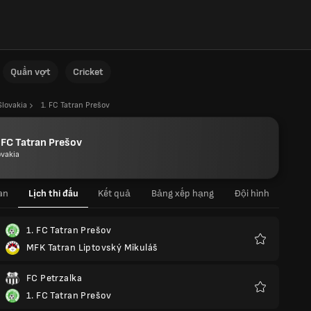
Quần vợt
Cricket
Slovakia
1. FC Tatran Prešov
 FC Tatran Prešov
ovakia
an
Lịch thi đấu
Kết quả
Bảng xếp hạng
Đội hình
1. FC Tatran Prešov
MFK Tatran Liptovský Mikuláš
Yêu
thích
FC Petrzalka
1. FC Tatran Prešov
Yêu
thích