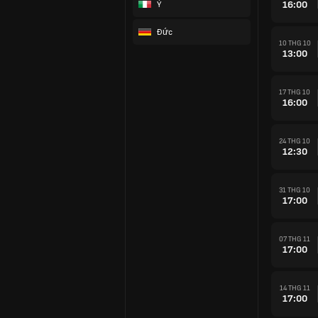
16:00
Ý
Đức
10 THG 10
13:00
17 THG 10
16:00
24 THG 10
12:30
31 THG 10
17:00
07 THG 11
17:00
14 THG 11
17:00