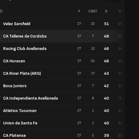
ội
P
CBBT
Đ
W
HÒA
Velez Sarsfield
51
27
22
14
9
CA Talleres de Cordoba
48
27
7
13
9
Racing Club Avellaneda
46
27
12
14
4
CA Huracan
46
27
10
12
10
CA River Plate (ARG)
43
27
17
11
10
Boca Juniors
42
27
7
11
9
CA Independiente Avellaneda
40
27
8
9
13
Atletico Tucuman
40
27
1
11
7
Union de Santa Fe
40
27
1
11
7
CA Platense
39
27
2
10
9