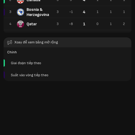
Bosnia &
4
3
3
-1
1
1
1
Herzegovina
Qatar
1
4
3
-8
0
1
2
Xoay để xem bảng mở rộng
Chính
Giai đoạn tiếp theo
Suất vào vòng tiếp theo