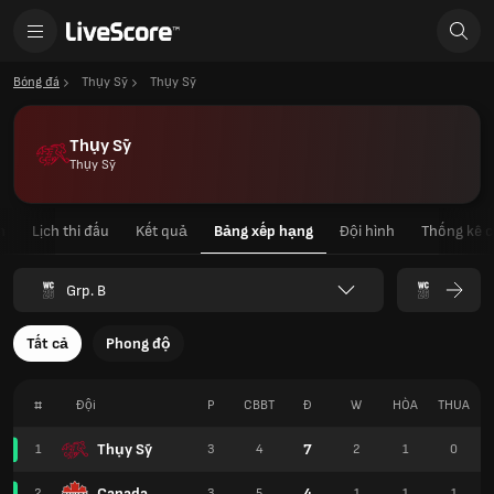
Bóng đá
Thụy Sỹ
Thụy Sỹ
Thụy Sỹ
Thụy Sỹ
n
Lịch thi đấu
Kết quả
Bảng xếp hạng
Đội hình
Thống kê c
Grp. B
Tất cả
Phong độ
#
Đội
P
CBBT
Đ
W
HÒA
THUA
T
Thụy Sỹ
7
1
3
4
2
1
0
Canada
4
2
3
5
1
1
1