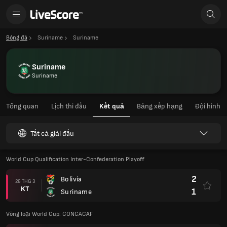
Bóng đá
Suriname
Suriname
Suriname
Suriname
Tổng quan
Lịch thi đấu
Kết quả
Bảng xếp hạng
Đội hình
Tất cả giải đấu
World Cup Qualification Inter-Confederation Playoff
2
Bolivia
26 THG 3
KT
1
Suriname
Vòng loại World Cup: CONCACAF