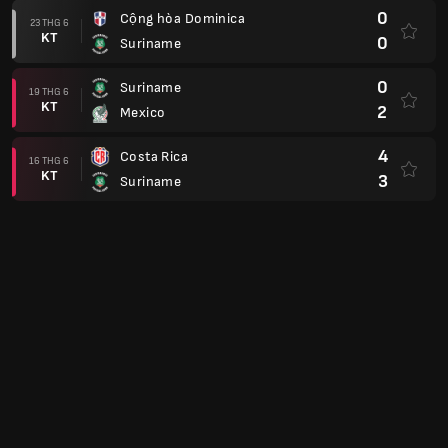
0
Cộng hòa Dominica
23 THG 6
KT
0
Suriname
0
Suriname
19 THG 6
KT
2
Mexico
4
Costa Rica
16 THG 6
KT
3
Suriname