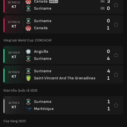
3
Canada
(4)
20 THG 11
KT
0
Suriname
(0)
0
Suriname
15 THG 11
KT
1
Canada
Vòng loại World Cup: CONCACAF
0
Anguilla
08 THG 6
KT
4
Suriname
4
Suriname
05 THG 6
KT
1
Saint Vincent And The Grenadines
Giao hữu Quốc tế 2025
1
Suriname
24 THG 3
KT
1
Martinique
Cúp Vàng 2023