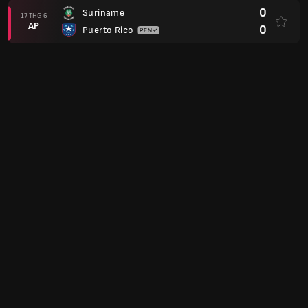
0
Suriname
17 THG 6
AP
0
Puerto Rico