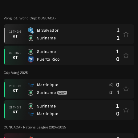
Vòng loại World Cup: CONCACAF
1
El Salvador
11 THG 6
KT
1
Suriname
1
Suriname
06 THG 6
KT
0
Puerto Rico
Cúp Vàng 2025
0
Martinique
(0)
25 THG 3
KT
1
Suriname
(2)
1
Suriname
21 THG 3
KT
0
Martinique
CONCACAF Nations League 2024/2025