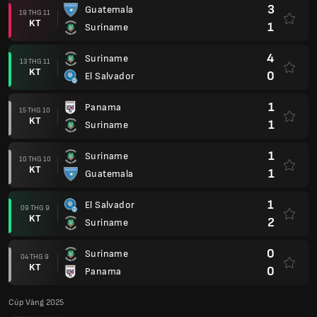
3
Guatemala
19 THG 11
KT
1
Suriname
4
Suriname
13 THG 11
KT
0
El Salvador
1
Panama
15 THG 10
KT
1
Suriname
1
Suriname
10 THG 10
KT
1
Guatemala
1
El Salvador
09 THG 9
KT
2
Suriname
0
Suriname
04 THG 9
KT
0
Panama
Cúp Vàng 2025