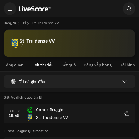
Bóng đá
Bỉ
St. Truidense VV
St. Truidense VV
Bỉ
Tổng quan
Lịch thi đấu
Kết quả
Bảng xếp hạng
Đội hình
Tất cả giải đấu
Giải Vô địch Quốc gia Bỉ
Cercle Brugge
14 THG 8
18:45
St. Truidense VV
Yêu
thích
Europa League Qualification