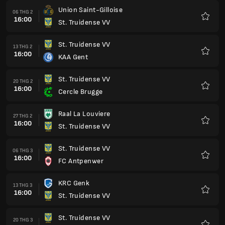
Union Saint-Gilloise
06 THG 2
16:00
St. Truidense VV
Yêu
thích
St. Truidense VV
13 THG 2
16:00
KAA Gent
Yêu
thích
St. Truidense VV
20 THG 2
16:00
Cercle Brugge
Yêu
thích
Raal La Louviere
27 THG 2
16:00
St. Truidense VV
Yêu
thích
St. Truidense VV
06 THG 3
16:00
FC Antpenwer
Yêu
thích
KRC Genk
13 THG 3
16:00
St. Truidense VV
Yêu
thích
St. Truidense VV
20 THG 3