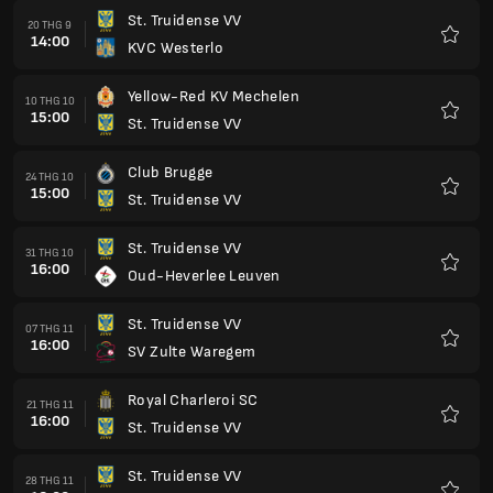
St. Truidense VV
20 THG 9
14:00
KVC Westerlo
Yêu
thích
Yellow-Red KV Mechelen
10 THG 10
15:00
St. Truidense VV
Yêu
thích
Club Brugge
24 THG 10
15:00
St. Truidense VV
Yêu
thích
St. Truidense VV
31 THG 10
16:00
Oud-Heverlee Leuven
Yêu
thích
St. Truidense VV
07 THG 11
16:00
SV Zulte Waregem
Yêu
thích
Royal Charleroi SC
21 THG 11
16:00
St. Truidense VV
Yêu
thích
St. Truidense VV
28 THG 11