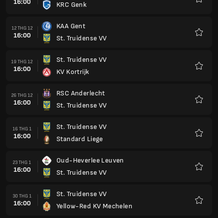
16:00
KRC Genk
Yêu
thích
KAA Gent
12 THG 12
16:00
St. Truidense VV
Yêu
thích
St. Truidense VV
19 THG 12
16:00
KV Kortrijk
Yêu
thích
RSC Anderlecht
26 THG 12
16:00
St. Truidense VV
Yêu
thích
St. Truidense VV
16 THG 1
16:00
Standard Liege
Yêu
thích
Oud-Heverlee Leuven
23 THG 1
16:00
St. Truidense VV
Yêu
thích
St. Truidense VV
30 THG 1
16:00
Yellow-Red KV Mechelen
Yêu
thích