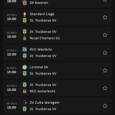
16:00
SK Beveren
Yêu
thích
Standard Liege
03 THG 4
15:00
St. Truidense VV
Yêu
thích
St. Truidense VV
10 THG 4
15:00
Royal Charleroi SC
Yêu
thích
KVC Westerlo
17 THG 4
15:00
St. Truidense VV
Yêu
thích
Lommel SK
24 THG 4
15:00
St. Truidense VV
Yêu
thích
St. Truidense VV
01 THG 5
15:00
RSC Anderlecht
Yêu
thích
SV Zulte Waregem
08 THG 5
15:00
St. Truidense VV
Yêu
thích