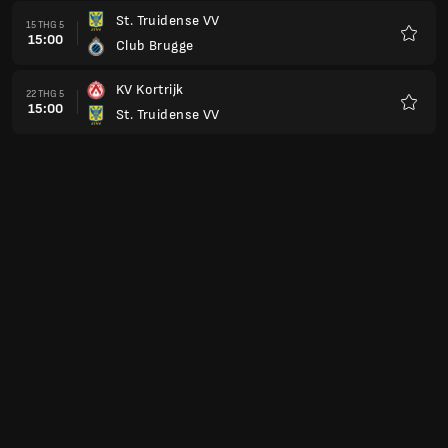
St. Truidense VV
15 THG 5
15:00
Club Brugge
Yêu
thích
KV Kortrijk
22 THG 5
15:00
St. Truidense VV
Yêu
thích