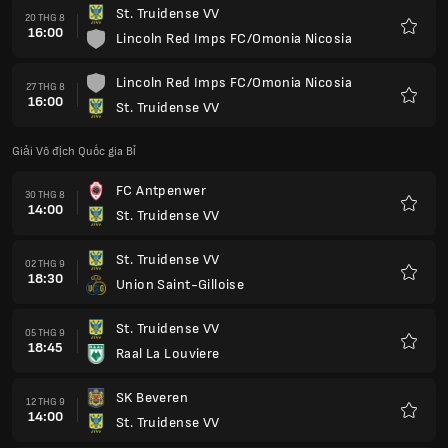
St. Truidense VV
20 THG 8
16:00
Lincoln Red Imps FC/Omonia Nicosia
Yêu
thích
Lincoln Red Imps FC/Omonia Nicosia
27 THG 8
16:00
St. Truidense VV
Yêu
thích
Giải Vô địch Quốc gia Bỉ
FC Antpenwer
30 THG 8
14:00
St. Truidense VV
Yêu
thích
St. Truidense VV
02 THG 9
18:30
Union Saint-Gilloise
Yêu
thích
St. Truidense VV
05 THG 9
18:45
Raal La Louviere
Yêu
thích
SK Beveren
12 THG 9
14:00
St. Truidense VV
Yêu
thích