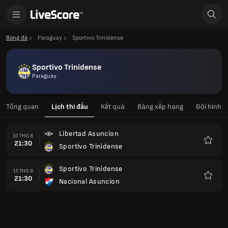
Bóng đá
Paraguay
Sportivo Trinidense
Sportivo Trinidense
Paraguay
Tổng quan
Lịch thi đấu
Kết quả
Bảng xếp hạng
Đội hình
Libertad Asuncion
10 THG 8
21:30
Sportivo Trinidense
Yêu
thích
Sportivo Trinidense
15 THG 8
21:30
Nacional Asuncion
Yêu
thích