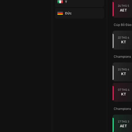
Ý
24 THG 5
AET
Đức
Cúp Bồ Đào
22 THG 4
KT
Champions 
15 THG 4
KT
07 THG 4
KT
Champions 
17 THG 3
AET