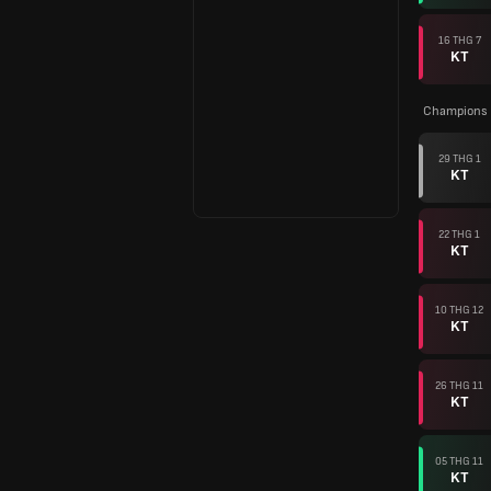
16 THG 7
KT
Champions 
29 THG 1
KT
22 THG 1
KT
10 THG 12
KT
26 THG 11
KT
05 THG 11
KT