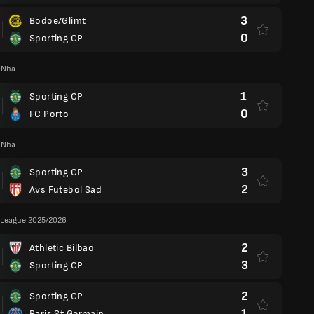
3
Bodoe/Glimt
0
Sporting CP
 Nha
1
Sporting CP
0
FC Porto
 Nha
3
Sporting CP
2
Avs Futebol Sad
League 2025/2026
2
Athletic Bilbao
3
Sporting CP
2
Sporting CP
1
Paris St.Germain