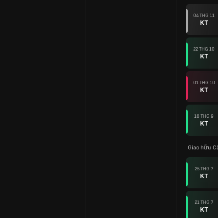
04 THG 11
KT
22 THG 10
KT
01 THG 10
KT
18 THG 9
KT
Giao hữu Câ
25 THG 7
KT
21 THG 7
KT