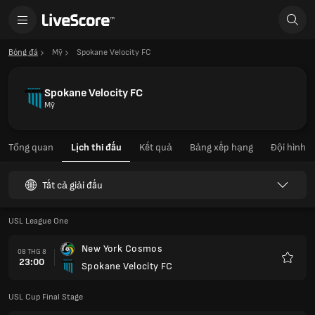
Bóng đá
Mỹ
Spokane Velocity FC
Spokane Velocity FC
Mỹ
Tổng quan
Lịch thi đấu
Kết quả
Bảng xếp hạng
Đội hình
Tất cả giải đấu
USL League One
New York Cosmos
08 THG 8
23:00
Spokane Velocity FC
Yêu
thích
USL Cup Final Stage