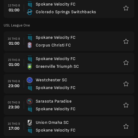
Spokane Velocity FC
13 THG 8
01:00
Colorado Springs Switchbacks
Yêu
thích
USL League One
Spokane Velocity FC
16 THG 8
01:00
Corpus Christi FC
Yêu
thích
Spokane Velocity FC
23 THG 8
01:00
Greenville Triumph SC
Yêu
thích
Westchester SC
29 THG 8
23:00
Spokane Velocity FC
Yêu
thích
Sarasota Paradise
05 THG 9
23:30
Spokane Velocity FC
Yêu
thích
Union Omaha SC
16 THG 9
17:00
Spokane Velocity FC
Yêu
thích