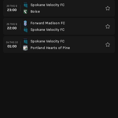
Spokane Velocity FC
20 THG 9
23:00
Boise
Yêu
thích
Forward Madison FC
26 THG 9
22:00
Spokane Velocity FC
Yêu
thích
Spokane Velocity FC
04 THG 10
01:00
Portland Hearts of Pine
Yêu
thích