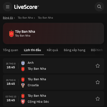
Bóng đá
Tây Ban Nha
Tây Ban Nha
Tây Ban Nha
Tây Ban Nha
Tổng quan
Lịch thi đấu
Kết quả
Bảng xếp hạng
Đội hình
Anh
26 THG 9
18:45
Tây Ban Nha
Yêu
thích
Tây Ban Nha
29 THG 9
18:45
Croatia
Yêu
thích
Tây Ban Nha
03 THG 10
18:45
Cộng Hòa Séc
Yêu
thích