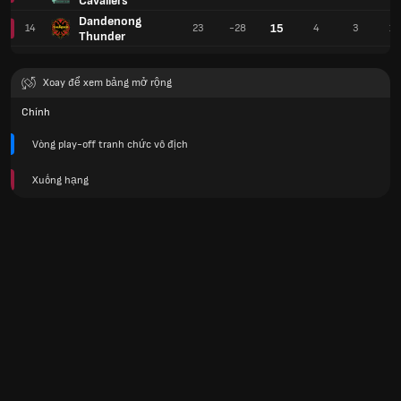
Cavaliers
Dandenong
15
14
23
-28
4
3
16
Thunder
Xoay để xem bảng mở rộng
Chính
Vòng play-off tranh chức vô địch
Xuống hạng