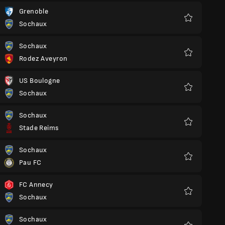
Grenoble
Sochaux
Yêu
thích
Sochaux
Rodez Aveyron
Yêu
thích
US Boulogne
Sochaux
Yêu
thích
Sochaux
Stade Reims
Yêu
thích
Sochaux
Pau FC
Yêu
thích
FC Annecy
Sochaux
Yêu
thích
Sochaux