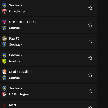
Sochaux
Guingamp
Yêu
thích
Clermont Foot 63
Sochaux
Yêu
thích
Pau FC
Sochaux
Yêu
thích
Sochaux
Nantes
Yêu
thích
Stade Lavallois
Sochaux
Yêu
thích
Sochaux
US Boulogne
Yêu
thích
Metz