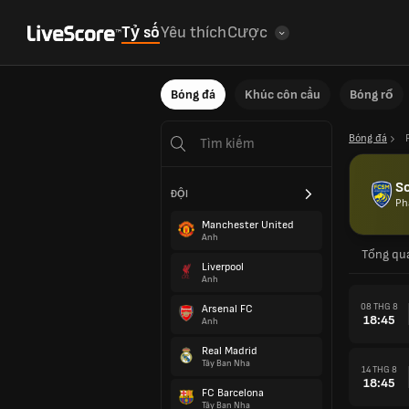
Tỷ số
Yêu thích
Cược
Bóng đá
Khúc côn cầu
Bóng rổ
Bóng đá
S
ĐỘI
Ph
Manchester United
Anh
Tổng qu
Liverpool
Anh
08 THG 8
Arsenal FC
18:45
Anh
Real Madrid
Tây Ban Nha
14 THG 8
18:45
FC Barcelona
Tây Ban Nha