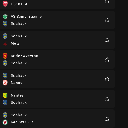
Dijon FCO
Yêu
thích
AS Saint-Etienne
Sochaux
Yêu
thích
Sochaux
Metz
Yêu
thích
Rodez Aveyron
Sochaux
Yêu
thích
Sochaux
Nancy
Yêu
thích
Nantes
Sochaux
Yêu
thích
Sochaux
Red Star F.C.
Yêu
thích