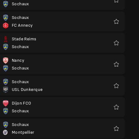
Sochaux
Yêu
thích
Sochaux
FC Annecy
Yêu
thích
Stade Reims
Sochaux
Yêu
thích
Nancy
Sochaux
Yêu
thích
Sochaux
USL Dunkerque
Yêu
thích
Dijon FCO
Sochaux
Yêu
thích
Sochaux
Montpellier
Yêu
thích