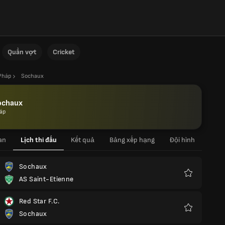
Quần vợt
Cricket
Pháp
Sochaux
ochaux
áp
an
Lịch thi đấu
Kết quả
Bảng xếp hạng
Đội hình
Sochaux
AS Saint-Etienne
Yêu
thích
Red Star F.C.
Sochaux
Yêu
thích