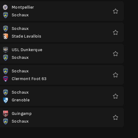
Montpellier
Sochaux
Yêu
thích
Sochaux
Stade Lavallois
Yêu
thích
USL Dunkerque
Sochaux
Yêu
thích
Sochaux
Clermont Foot 63
Yêu
thích
Sochaux
Grenoble
Yêu
thích
Guingamp
Sochaux
Yêu
thích