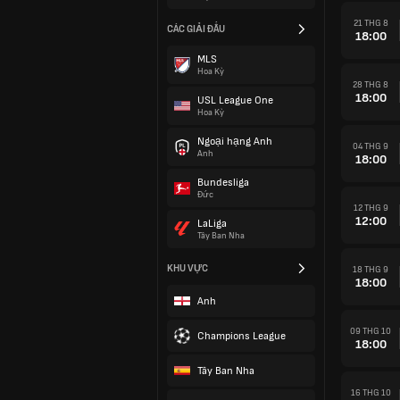
21 THG 8
CÁC GIẢI ĐẤU
18:00
MLS
Hoa Kỳ
28 THG 8
18:00
USL League One
Hoa Kỳ
Ngoại hạng Anh
04 THG 9
Anh
18:00
Bundesliga
Đức
12 THG 9
12:00
LaLiga
Tây Ban Nha
KHU VỰC
18 THG 9
18:00
Anh
09 THG 10
Champions League
18:00
Tây Ban Nha
16 THG 10