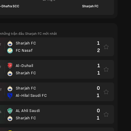
l-Dhafra SCC
Sharjah FC
những trận đấu Sharjah FC mới nhất
1
Sharjah FC
2
2
FC Nasaf
1
Al-Duhail
2
1
Sharjah FC
0
Sharjah FC
2
1
Al-Hilal Saudi FC
0
AL Ahli Saudi
1
1
Sharjah FC