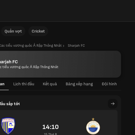
Quần vợt
Cricket
Các tiểu vương quốc Ả Rập Thống Nhất
Sharjah FC
arjah FC
c tiểu vương quốc Ả Rập Thống Nhất
an
Lịch thi đấu
Kết quả
Bảng xếp hạng
Đội hình
đấu sắp tới
14:10
15 Thg 8