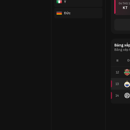
Ý
04 THG 
KT
Đức
Bảng xế
Bảng xếp 
#
Đ
12
13
14