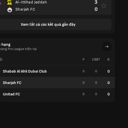
3
Al-Ittihad Jeddah
11
0
Sharjah FC
Xem tất cả các kết quả gần đây
p hạng
hạng Pro League hiện tại
ội
P
CBBT
Đ
W
Shabab Al Ahli Dubai Club
0
0
0
0
Sharjah FC
0
0
0
0
United FC
0
0
0
0