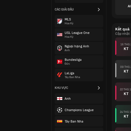
A
CÁC GIẢI ĐẤU
MLS
Hoa Kỳ
Kết quả
USL League One
Cập nhật 
Hoa Kỳ
16 THG 
Ngoại hạng Anh
KT
Anh
Bundesliga
Đức
09 THG 
KT
LaLiga
Tây Ban Nha
KHU VỰC
22 THG 1
KT
Anh
Champions League
24 THG 1
KT
Tây Ban Nha