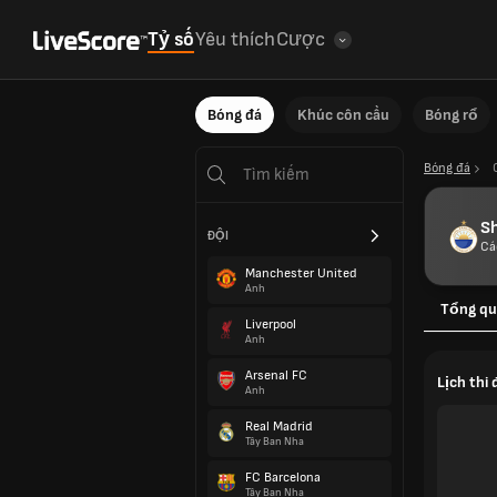
Tỷ số
Yêu thích
Cược
Bóng đá
Khúc côn cầu
Bóng rổ
Bóng đá
Sh
ĐỘI
Cá
Manchester United
Anh
Tổng qu
Liverpool
Anh
Arsenal FC
Lịch thi 
Anh
Real Madrid
Tây Ban Nha
FC Barcelona
Tây Ban Nha