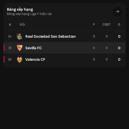
Bảng xếp hạng
Bảng xếp hạng Liga F hiện tại
#
Đội
P
CBBT
Đ
Real Sociedad San Sebastian
0
14
0
0
Sevilla FC
0
15
0
0
Valencia CF
0
16
0
0