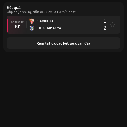
Kết quả
Cập nhật những trận đấu Sevilla FC mới nhất
1
Sevilla FC
20 THG 12
KT
2
UDG Tenerife
Xem tất cả các kết quả gần đây