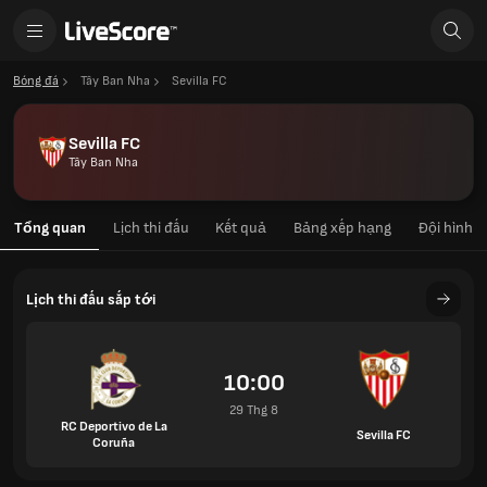
Bóng đá
Tây Ban Nha
Sevilla FC
Sevilla FC
Tây Ban Nha
Tổng quan
Lịch thi đấu
Kết quả
Bảng xếp hạng
Đội hình
Lịch thi đấu sắp tới
10:00
29 Thg 8
RC Deportivo de La
Sevilla FC
Coruña