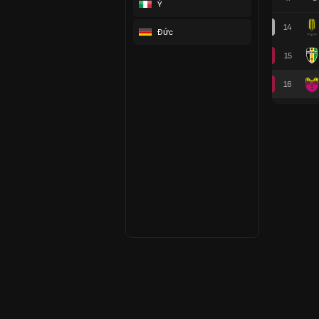
Ý
14
Đức
15
16