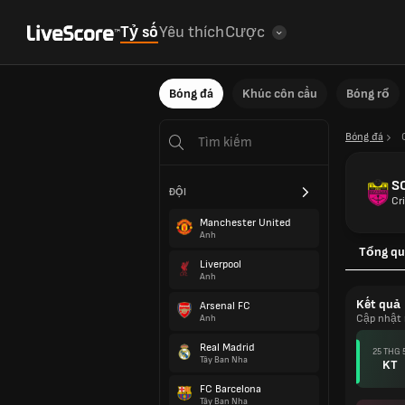
Tỷ số
Yêu thích
Cược
Bóng đá
Khúc côn cầu
Bóng rổ
Bóng đá
SC
ĐỘI
Cr
Manchester United
Anh
Tổng qu
Liverpool
Anh
Kết quả
Arsenal FC
Cập nhật 
Anh
Real Madrid
25 THG 
Tây Ban Nha
KT
FC Barcelona
Tây Ban Nha