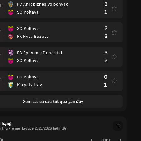
3
FC Ahrobiznes Volochysk
5
1
SC Poltava
2
SC Poltava
5
3
FK Nyva Buzova
3
FC Epitsentr Dunaivtsi
5
2
SC Poltava
0
SC Poltava
4
1
Karpaty Lviv
Xem tất cả các kết quả gần đây
p hạng
hạng Premier League 2025/2026 hiện tại
ội
P
CBBT
Đ
W