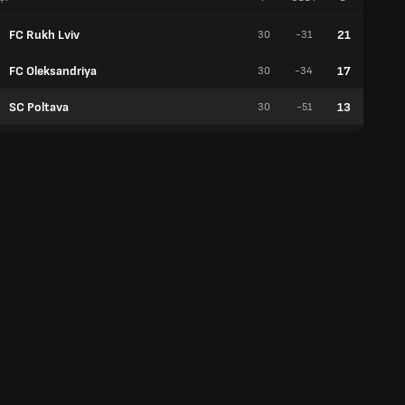
FC Rukh Lviv
21
30
-31
6
FC Oleksandriya
17
30
-34
3
SC Poltava
13
30
-51
2