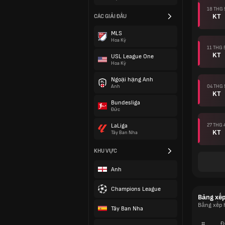
18 THG 
KT
CÁC GIẢI ĐẤU
MLS
Hoa Kỳ
11 THG 
KT
USL League One
Hoa Kỳ
Ngoại hạng Anh
04 THG 
Anh
KT
Bundesliga
Đức
27 THG 
LaLiga
KT
Tây Ban Nha
KHU VỰC
Anh
Champions League
Bảng xế
Bảng xếp 
Tây Ban Nha
#
Đ