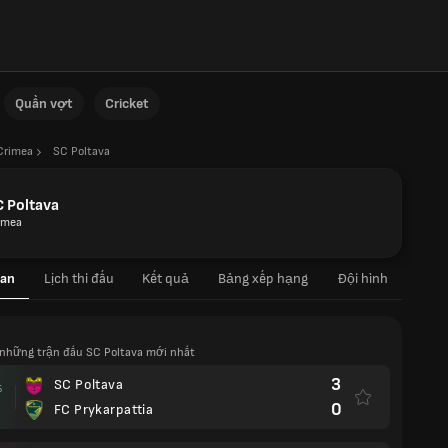
Quần vợt
Cricket
Crimea
SC Poltava
 Poltava
imea
an
Lịch thi đấu
Kết quả
Bảng xếp hạng
Đội hình
những trận đấu SC Poltava mới nhất
3
SC Poltava
5
0
FC Prykarpattia