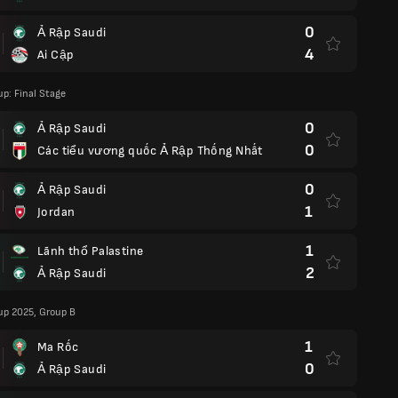
0
Ả Rập Saudi
4
Ai Cập
up: Final Stage
0
Ả Rập Saudi
0
Các tiểu vương quốc Ả Rập Thống Nhất
0
Ả Rập Saudi
1
Jordan
1
Lãnh thổ Palastine
2
Ả Rập Saudi
up 2025, Group B
1
Ma Rốc
0
Ả Rập Saudi