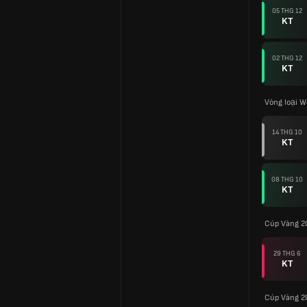
05 THG 12
KT
02 THG 12
KT
Vòng loại W
14 THG 10
KT
08 THG 10
KT
Cúp Vàng 2
29 THG 6
KT
Cúp Vàng 2