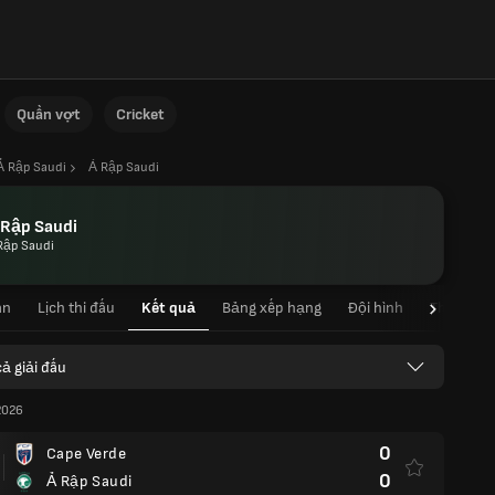
Quần vợt
Cricket
Ả Rập Saudi
Ả Rập Saudi
 Rập Saudi
Rập Saudi
an
Lịch thi đấu
Kết quả
Bảng xếp hạng
Đội hình
Thống kê 
cả giải đấu
2026
0
Cape Verde
0
Ả Rập Saudi