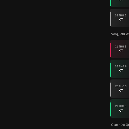
05 THG 9
KT
Vòng loại W
11 THG 6
KT
06 THG 6
KT
26 THG 3
KT
21 THG 3
KT
Giao hữu Q