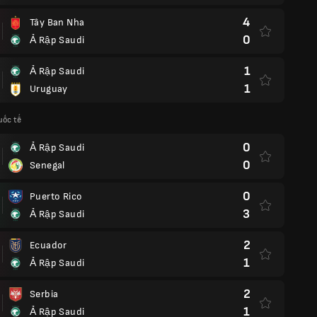
4
Tây Ban Nha
0
Ả Rập Saudi
1
Ả Rập Saudi
1
Uruguay
uốc tế
0
Ả Rập Saudi
0
Senegal
0
Puerto Rico
3
Ả Rập Saudi
2
Ecuador
1
Ả Rập Saudi
2
Serbia
1
Ả Rập Saudi