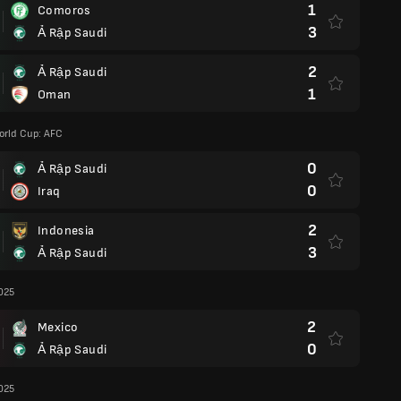
1
Comoros
3
Ả Rập Saudi
2
Ả Rập Saudi
1
Oman
orld Cup: AFC
0
Ả Rập Saudi
0
Iraq
2
Indonesia
3
Ả Rập Saudi
025
2
Mexico
0
Ả Rập Saudi
025