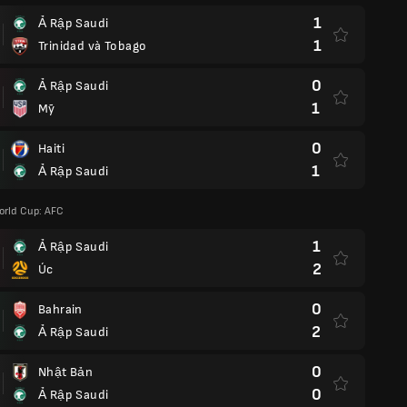
1
Ả Rập Saudi
1
Trinidad và Tobago
0
Ả Rập Saudi
1
Mỹ
0
Haiti
1
Ả Rập Saudi
orld Cup: AFC
1
Ả Rập Saudi
2
Úc
0
Bahrain
2
Ả Rập Saudi
0
Nhật Bản
0
Ả Rập Saudi