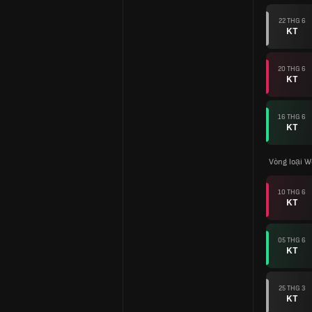
22 THG 6
KT
20 THG 6
KT
16 THG 6
KT
Vòng loại W
10 THG 6
KT
05 THG 6
KT
25 THG 3
KT