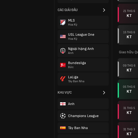
CÁC GIẢI ĐẤU
21 THG 6
KT
MLS
Hoa Kỳ
15 THG 6
USL League One
KT
Hoa Kỳ
Ngoại hạng Anh
Giao hữu Q
Anh
Bundesliga
09 THG 6
Đức
KT
LaLiga
Tây Ban Nha
05 THG 6
KT
KHU VỰC
Anh
31 THG 5
KT
Champions League
Tây Ban Nha
31 THG 3
KT