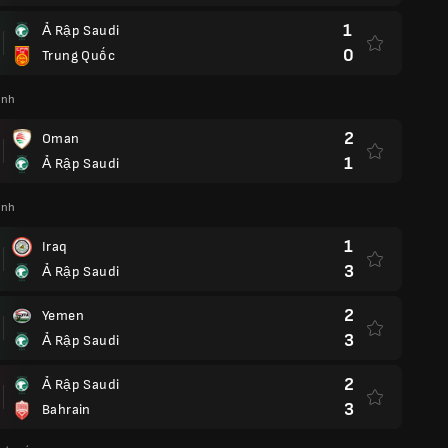
1
Ả Rập Saudi
0
Trung Quốc
ịnh
2
Oman
1
Ả Rập Saudi
ịnh
1
Iraq
3
Ả Rập Saudi
2
Yemen
3
Ả Rập Saudi
2
Ả Rập Saudi
3
Bahrain