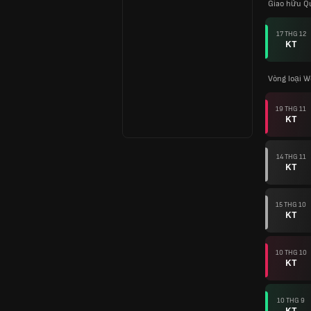
Giao hữu Q
17 THG 12
KT
Vòng loại W
19 THG 11
KT
14 THG 11
KT
15 THG 10
KT
10 THG 10
KT
10 THG 9
KT