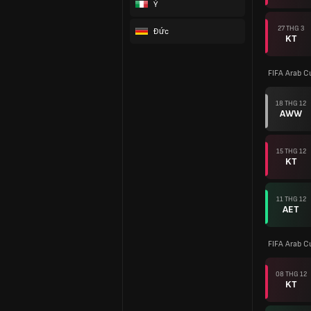
Ý
27 THG 3
Đức
KT
FIFA Arab C
18 THG 12
AWW
15 THG 12
KT
11 THG 12
AET
FIFA Arab C
08 THG 12
KT