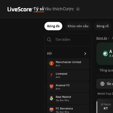
Tỷ số
Yêu thích
Cược
Bóng đá
Khúc côn cầu
Bóng rổ
Bóng đá
Ả
ĐỘI
Ả 
Manchester United
Anh
Tổng qu
Liverpool
Anh
Tất 
Arsenal FC
Anh
World Cup 
Real Madrid
Tây Ban Nha
27 THG 6
KT
FC Barcelona
Tây Ban Nha