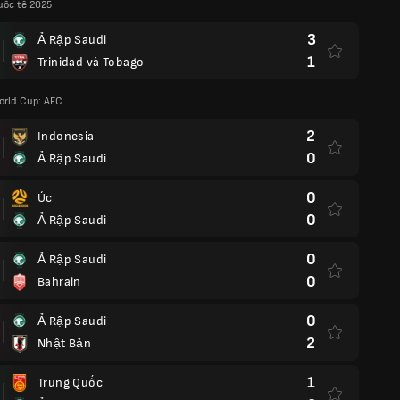
uốc tế 2025
3
Ả Rập Saudi
1
Trinidad và Tobago
orld Cup: AFC
2
Indonesia
0
Ả Rập Saudi
0
Úc
0
Ả Rập Saudi
0
Ả Rập Saudi
0
Bahrain
0
Ả Rập Saudi
2
Nhật Bản
1
Trung Quốc