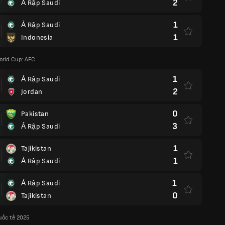
2
Ả Rập Saudi
1
Ả Rập Saudi
1
Indonesia
orld Cup: AFC
1
Ả Rập Saudi
2
Jordan
0
Pakistan
3
Ả Rập Saudi
1
Tajikistan
1
Ả Rập Saudi
1
Ả Rập Saudi
0
Tajikistan
uốc tế 2025